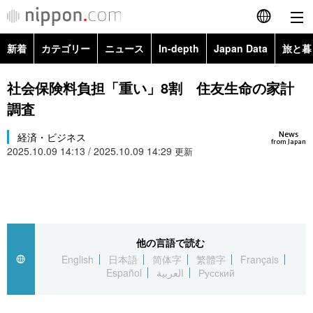
新着
カテゴリー
ニュース
In-depth
Japan Data
旅と暮
English
政治・外交
Topics
社会保険料負担「重い」8割 住友生命の家計
简体字
調査
経済・ビジネス
Images
繁體字
カテゴリー
News
経済・ビジネス
from Japan
2025.10.09 14:13 / 2025.10.09 14:29
国際・海外
更新
People
Français
政治・外交
ニュース
社会
東京
Español
経済・ビジネス
トップ
In-depth
文化
お知らせ
العربية
他の言語で読む
国際
アーカイブ
Japan Data
科学・技術
English
日本語
简体字
繁體字
Français
Русский
Español
العربية
Русский
社会
旅と暮らし
暮らし