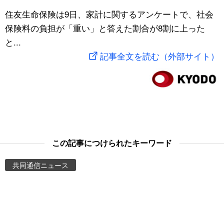
スポーツ・東京2020
住友生命保険は9日、家計に関するアンケートで、社会
文化
動画/Live
保険料の負担が「重い」と答えた割合が8割に上った
と...
科学・技術
Books
記事全文を読む（外部サイト）
暮らし
Cinema
スポーツ・東京2020
Topics
Images
この記事につけられたキーワード
People
共同通信ニュース
東京
お知らせ