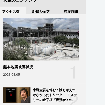
人気のコンテンツ
アクセス数
SNSシェア
滞在時間
1
熊本地震被害状況
2026.08.05
2
東野圭吾を悼む：誰も考えつ
かなかったトリック──ミステ
リーの金字塔『容疑者Ｘの献
身』の舞台裏