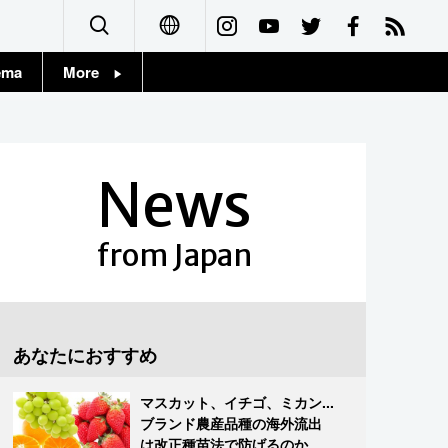
ema
More
English
Topics
简体字
Images
News
繁體字
People
Français
from Japan
東京
Español
お知らせ
العربية
あなたにおすすめ
Русский
マスカット、イチゴ、ミカン...
ブランド農産品種の海外流出
は改正種苗法で防げるのか