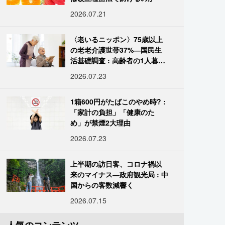
2026.07.21
〈老いるニッポン〉75歳以上
の老老介護世帯37%―国民生
活基礎調査 : 高齢者の1人暮ら
し933万人超
2026.07.23
1箱600円がたばこのやめ時? :
「家計の負担」「健康のた
め」が禁煙2大理由
2026.07.23
上半期の訪日客、コロナ禍以
来のマイナス―政府観光局 : 中
国からの客数減響く
2026.07.15