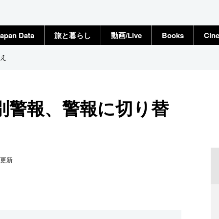
apan Data
旅と暮らし
動画/Live
Books
Cin
え
別警報、警報に切り替
更新