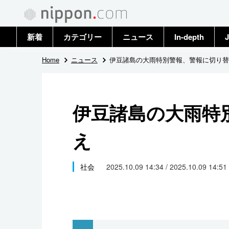
新着
カテゴリー
ニュース
In-depth
J
政治・外交
トップ
Home
ニュース
伊豆諸島の大雨特別警報、警報に切り替
経済・ビジネス
アーカイブ
伊豆諸島の大雨特
国際
え
社会
文化
社会
2025.10.09 14:34 / 2025.10.09 14:51
科学・技術
暮らし