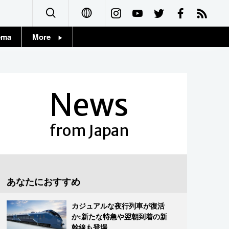
ema
More
English
Topics
简体字
Images
News
繁體字
People
Français
from Japan
東京
Español
お知らせ
العربية
あなたにおすすめ
Русский
カジュアルな夜行列車が復活
か:新たな特急や翌朝到着の新
幹線も登場