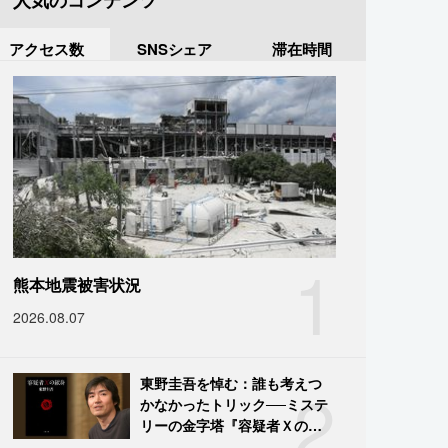
人気のコンテンツ
アクセス数
SNSシェア
滞在時間
1
熊本地震被害状況
2026.08.07
2
東野圭吾を悼む：誰も考えつ
かなかったトリック──ミステ
リーの金字塔『容疑者Ｘの献
身』の舞台裏