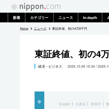
新着
カテゴリー
ニュース
In-depth
J
政治・外交
トップ
Home
ニュース
東証終値、初の4万8千円
経済・ビジネス
アーカイブ
東証終値、初の4万
国際
社会
経済・ビジネス
2025.10.09 15:34 / 2025.
文化
科学・技術
暮らし
English
日本語
简体字