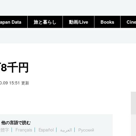
apan Data
旅と暮らし
動画/Live
Books
Cin
8千円
10.09 15:51
更新
他の言語で読む
繁體字
Français
Español
العربية
Русский