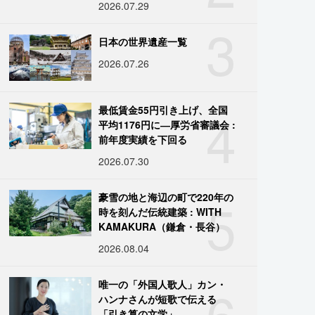
2026.07.29
3
日本の世界遺産一覧
2026.07.26
4
最低賃金55円引き上げ、全国
平均1176円に―厚労省審議会 :
前年度実績を下回る
2026.07.30
5
豪雪の地と海辺の町で220年の
時を刻んだ伝統建築 : WITH
KAMAKURA（鎌倉・長谷）
2026.08.04
6
唯一の「外国人歌人」カン・
ハンナさんが短歌で伝える
「引き算の文学」