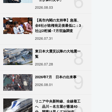
2026.08.03
7
【高市内閣の支持率】急落、
全8社が政権発足後最低に：3
社は2桁減─7月世論調査
2026.07.31
8
東日本大震災以降の大地震一
覧
2026.07.28
9
2026年7月 日本の出来事
2026.08.01
10
リニア中央新幹線、全線着工
へ 品川～名古屋が最速40
分、開業は早くて2036年