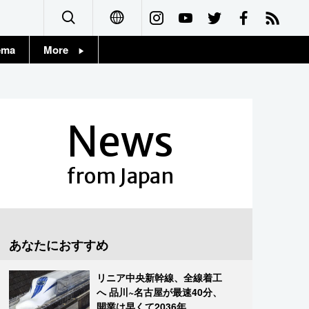
ema
More
English
Topics
简体字
Images
News
繁體字
People
Français
from Japan
東京
Español
お知らせ
العربية
あなたにおすすめ
Русский
リニア中央新幹線、全線着工
へ 品川~名古屋が最速40分、
開業は早くて2036年