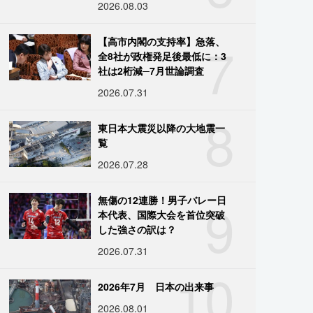
2026.08.03
7
【高市内閣の支持率】急落、
全8社が政権発足後最低に：3
社は2桁減─7月世論調査
2026.07.31
8
東日本大震災以降の大地震一
覧
2026.07.28
9
無傷の12連勝！男子バレー日
本代表、国際大会を首位突破
した強さの訳は？
2026.07.31
10
2026年7月 日本の出来事
2026.08.01