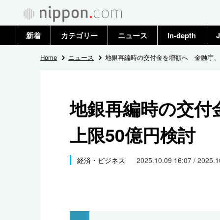
新着
カテゴリー
ニュース
In-depth
J
政治・外交
トップ
Home
ニュース
地銀再編時の交付金を増額へ 金融庁、
経済・ビジネス
アーカイブ
地銀再編時の交付
国際
上限50億円検討
社会
文化
経済・ビジネス
2025.10.09 16:07 / 2025.
科学・技術
暮らし