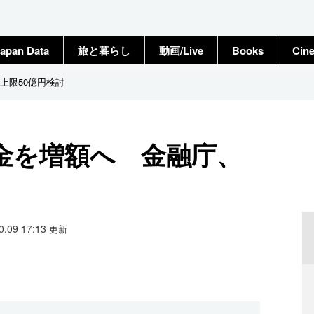
apan Data
旅と暮らし
動画/Live
Books
Cin
上限50億円検討
金を増額へ 金融庁、
10.09 17:13
更新