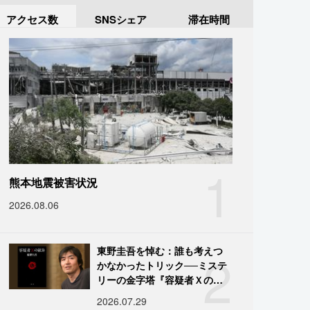
アクセス数
SNSシェア
滞在時間
1
熊本地震被害状況
2026.08.06
2
東野圭吾を悼む：誰も考えつ
かなかったトリック──ミステ
リーの金字塔『容疑者Ｘの献
身』の舞台裏
2026.07.29