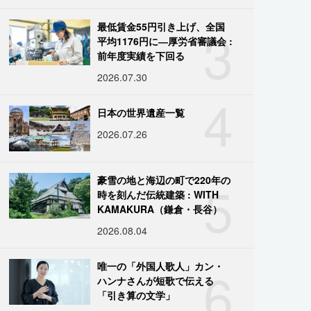
3
最低賃金55円引き上げ、全国
平均1176円に―厚労省審議会 :
前年度実績を下回る
2026.07.30
4
日本の世界遺産一覧
2026.07.26
5
豪雪の地と海辺の町で220年の
時を刻んだ伝統建築 : WITH
KAMAKURA（鎌倉・長谷）
2026.08.04
6
唯一の「外国人歌人」カン・
ハンナさんが短歌で伝える
「引き算の文学」