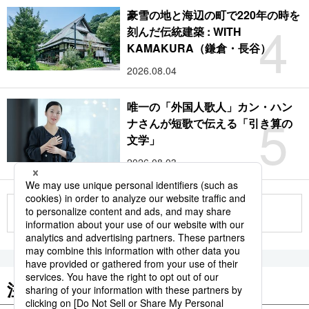
豪雪の地と海辺の町で220年の時を
4
刻んだ伝統建築 : WITH
KAMAKURA（鎌倉・長谷）
2026.08.04
唯一の「外国人歌人」カン・ハン
5
ナさんが短歌で伝える「引き算の
文学」
2026.08.03
もっと見る
注目のキーワード