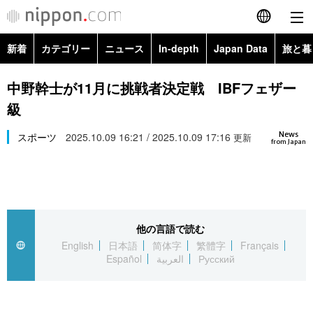
新着
カテゴリー
ニュース
In-depth
Japan Data
旅と暮
English
政治・外交
Topics
中野幹士が11月に挑戦者決定戦 IBFフェザー
简体字
級
経済・ビジネス
Images
繁體字
カテゴリー
News
スポーツ
2025.10.09 16:21 / 2025.10.09 17:16
更新
from Japan
国際・海外
People
Français
政治・外交
ニュース
社会
東京
Español
経済・ビジネス
トップ
In-depth
文化
お知らせ
العربية
他の言語で読む
English
日本語
简体字
繁體字
Français
国際
アーカイブ
Japan Data
科学・技術
Español
العربية
Русский
Русский
社会
旅と暮らし
暮らし