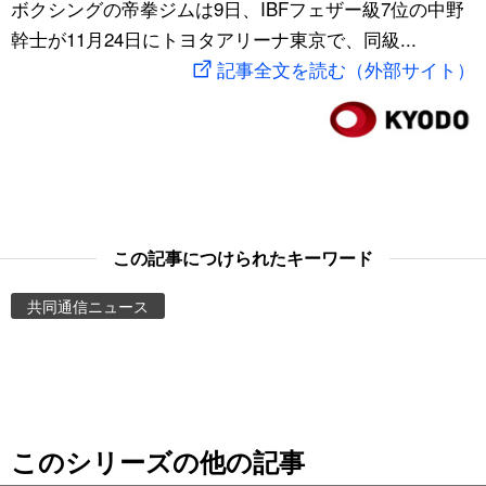
ボクシングの帝拳ジムは9日、IBFフェザー級7位の中野
スポーツ・東京2020
文化
動画/Live
幹士が11月24日にトヨタアリーナ東京で、同級...
記事全文を読む（外部サイト）
科学・技術
Books
暮らし
Cinema
スポーツ・東京2020
Topics
この記事につけられたキーワード
Images
共同通信ニュース
People
東京
このシリーズの他の記事
お知らせ