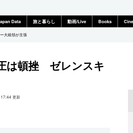
apan Data
旅と暮らし
動画/Live
Books
Cin
ー大統領が主張
圧は頓挫 ゼレンスキ
9 17:44
更新