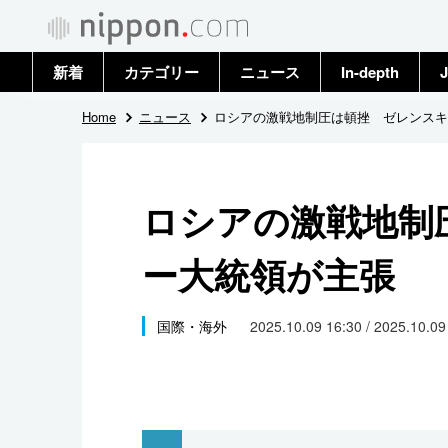
新着
カテゴリー
ニュース
In-depth
J
政治・外交
トップ
Home
ニュース
ロシアの激戦地制圧は頓挫 ゼレンスキ
経済・ビジネス
アーカイブ
ロシアの激戦地制
国際
ー大統領が主張
社会
文化
国際・海外
2025.10.09 16:30 / 2025.10.0
科学・技術
暮らし