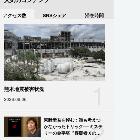
人気のコンテンツ
アクセス数
SNSシェア
滞在時間
1
熊本地震被害状況
2026.08.06
2
東野圭吾を悼む：誰も考えつ
かなかったトリック──ミステ
リーの金字塔『容疑者Ｘの献
身』の舞台裏