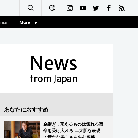
ema
More
English
Topics
简体字
Images
News
繁體字
People
Français
from Japan
東京
Español
お知らせ
العربية
あなたにおすすめ
Русский
金継ぎ : 形あるものは壊れる宿
命を受け入れる ―大胆な表現
で新たな美しさを生む漆芸修