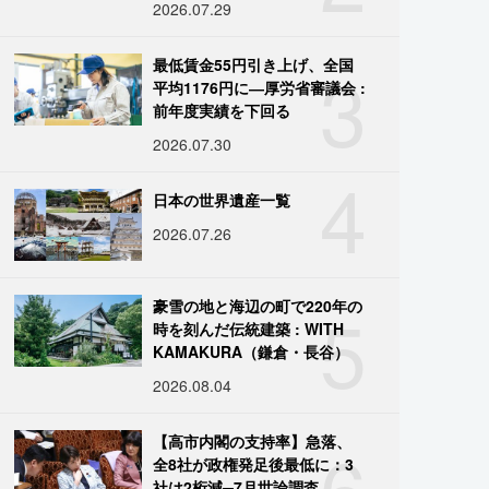
2026.07.29
3
最低賃金55円引き上げ、全国
平均1176円に―厚労省審議会 :
前年度実績を下回る
2026.07.30
4
日本の世界遺産一覧
2026.07.26
5
豪雪の地と海辺の町で220年の
時を刻んだ伝統建築 : WITH
KAMAKURA（鎌倉・長谷）
2026.08.04
6
【高市内閣の支持率】急落、
全8社が政権発足後最低に：3
社は2桁減─7月世論調査