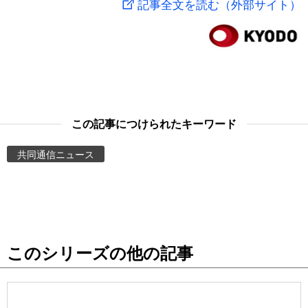
記事全文を読む（外部サイト）
スポーツ・東京2020
文化
動画/Live
科学・技術
Books
暮らし
Cinema
この記事につけられたキーワード
スポーツ・東京2020
Topics
共同通信ニュース
Images
People
このシリーズの他の記事
東京
お知らせ