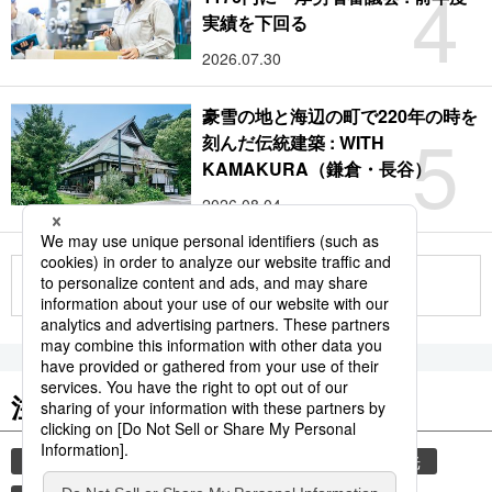
4
実績を下回る
2026.07.30
豪雪の地と海辺の町で220年の時を
5
刻んだ伝統建築 : WITH
KAMAKURA（鎌倉・長谷）
2026.08.04
もっと見る
注目のキーワード
共同通信ニュース
気象・災害
災害
観光