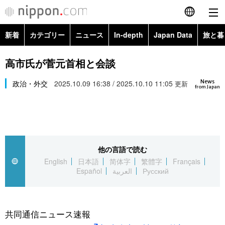
新着
カテゴリー
ニュース
In-depth
Japan Data
旅と暮
English
政治・外交
Topics
高市氏が菅元首相と会談
简体字
News
経済・ビジネス
政治・外交
2025.10.09 16:38 / 2025.10.10 11:05
Images
更新
繁體字
from Japan
カテゴリー
国際・海外
People
Français
政治・外交
ニュース
社会
東京
Español
他の言語で読む
経済・ビジネス
トップ
In-depth
文化
お知らせ
English
日本語
简体字
繁體字
Français
العربية
Español
العربية
Русский
国際
アーカイブ
Japan Data
科学・技術
Русский
社会
旅と暮らし
暮らし
共同通信ニュース速報