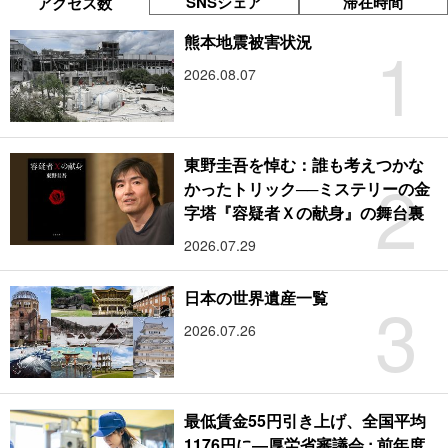
SNSシェア
滞在時間
アクセス数
1
熊本地震被害状況
2026.08.07
東野圭吾を悼む：誰も考えつかな
2
かったトリック──ミステリーの金
字塔『容疑者Ｘの献身』の舞台裏
2026.07.29
3
日本の世界遺産一覧
2026.07.26
最低賃金55円引き上げ、全国平均
1176円に―厚労省審議会 : 前年度