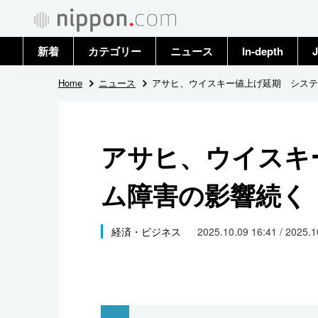
新着
カテゴリー
ニュース
In-depth
J
政治・外交
トップ
Home
ニュース
アサヒ、ウイスキー値上げ延期 システ
経済・ビジネス
アーカイブ
アサヒ、ウイスキ
国際
ム障害の影響続く
社会
文化
経済・ビジネス
2025.10.09 16:41 / 2025.
科学・技術
暮らし