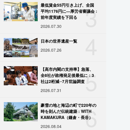
3
最低賃金55円引き上げ、全国
平均1176円に―厚労省審議会 :
前年度実績を下回る
2026.07.30
4
日本の世界遺産一覧
2026.07.26
5
【高市内閣の支持率】急落、
全8社が政権発足後最低に：3
社は2桁減─7月世論調査
2026.07.31
6
豪雪の地と海辺の町で220年の
時を刻んだ伝統建築 : WITH
KAMAKURA（鎌倉・長谷）
2026.08.04