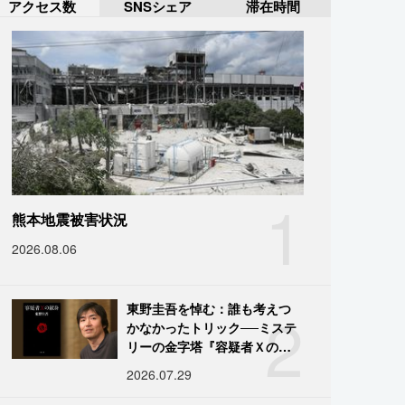
アクセス数
SNSシェア
滞在時間
1
熊本地震被害状況
2026.08.06
2
東野圭吾を悼む：誰も考えつ
かなかったトリック──ミステ
リーの金字塔『容疑者Ｘの献
身』の舞台裏
2026.07.29