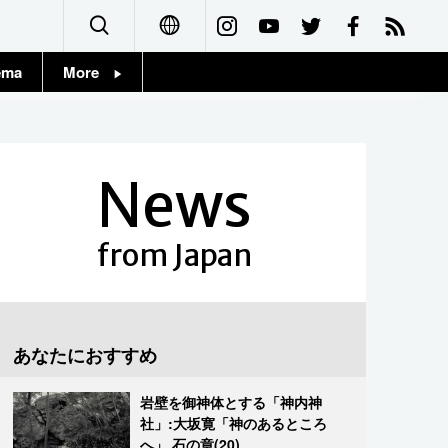
ema
More
English
Topics
简体字
Images
News
繁體字
People
Français
from Japan
東京
Español
お知らせ
العربية
あなたにおすすめ
Русский
岩壁を御神体とする「神内神
社」:大坂寛「神のあるところ
へ」 石の章(20)