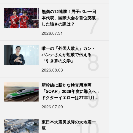
7
無傷の12連勝！男子バレー日
本代表、国際大会を首位突破
した強さの訳は？
2026.07.31
8
唯一の「外国人歌人」カン・
ハンナさんが短歌で伝える
「引き算の文学」
2026.08.03
9
新幹線に新たな検査用車両
「SOAR」2029年度に導入へ :
ドクターイエローは27年1月に
引退
2026.07.29
10
東日本大震災以降の大地震一
覧