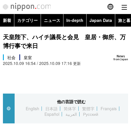
新着
カテゴリー
ニュース
In-depth
Japan Data
旅と暮
English
政治・外交
Topics
天皇陛下、ハイチ議長と会見 皇居・御所、万
简体字
博行事で来日
経済・ビジネス
Images
繁體字
カテゴリー
News
社会
皇室
from Japan
2025.10.09 16:54 / 2025.10.09 17:16
国際・海外
更新
People
Français
政治・外交
ニュース
社会
東京
Español
経済・ビジネス
トップ
In-depth
文化
お知らせ
العربية
他の言語で読む
国際
アーカイブ
Japan Data
科学・技術
English
日本語
简体字
繁體字
Français
Русский
Español
العربية
Русский
社会
旅と暮らし
暮らし