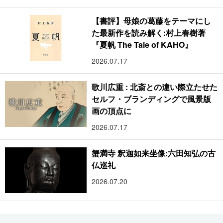
【書評】母娘の葛藤をテーマにし
た最新作を読み解く:村上春樹著
『夏帆 The Tale of KAHO』
2026.07.17
歌川広重 : 北斎との違い際立たせた
セルフ・ブランディングで風景版
画の頂点に
2026.07.17
蟹満寺 釈迦如来坐像:六田知弘の古
仏巡礼
2026.07.20