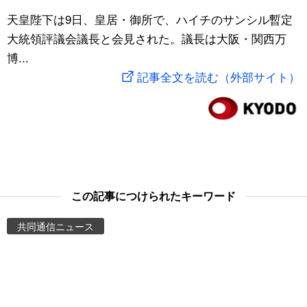
スポーツ・東京2020
天皇陛下は9日、皇居・御所で、ハイチのサンシル暫定
文化
動画/Live
大統領評議会議長と会見された。議長は大阪・関西万
博...
科学・技術
Books
記事全文を読む（外部サイト）
暮らし
Cinema
スポーツ・東京2020
Topics
Images
この記事につけられたキーワード
People
共同通信ニュース
東京
お知らせ