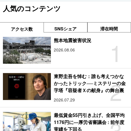
人気のコンテンツ
SNSシェア
滞在時間
アクセス数
1
熊本地震被害状況
2026.08.06
東野圭吾を悼む：誰も考えつかな
2
かったトリック──ミステリーの金
字塔『容疑者Ｘの献身』の舞台裏
2026.07.29
最低賃金55円引き上げ、全国平均
3
1176円に―厚労省審議会 : 前年度
実績を下回る