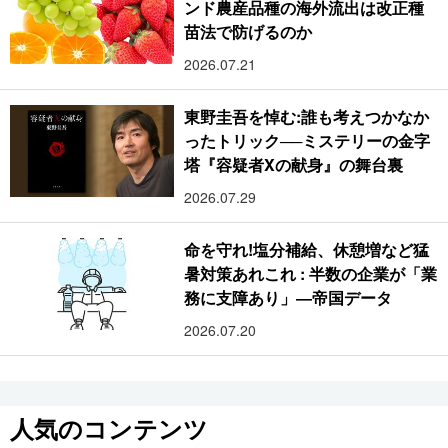
ンド農産品種の海外流出は改正種
苗法で防げるのか
2026.07.21
東野圭吾を悼む:誰も考えつかなか
ったトリック──ミステリーの金字
塔『容疑者Xの献身』の舞台裏
2026.07.29
命を守れ!塩分補給、休憩増など猛
暑対策あれこれ : 半数の企業が「業
務に支障あり」―帝国データ
2026.07.20
人気のコンテンツ