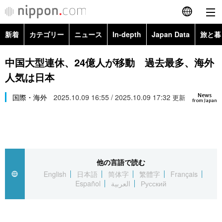
新着
カテゴリー
ニュース
In-depth
Japan Data
旅と暮
English
政治・外交
Topics
中国大型連休、24億人が移動 過去最多、海外
简体字
人気は日本
経済・ビジネス
Images
繁體字
カテゴリー
News
国際・海外
2025.10.09 16:55 / 2025.10.09 17:32
更新
from Japan
国際・海外
People
Français
政治・外交
ニュース
社会
東京
Español
経済・ビジネス
トップ
In-depth
文化
お知らせ
العربية
他の言語で読む
English
日本語
简体字
繁體字
Français
国際
アーカイブ
Japan Data
科学・技術
Español
العربية
Русский
Русский
社会
旅と暮らし
暮らし