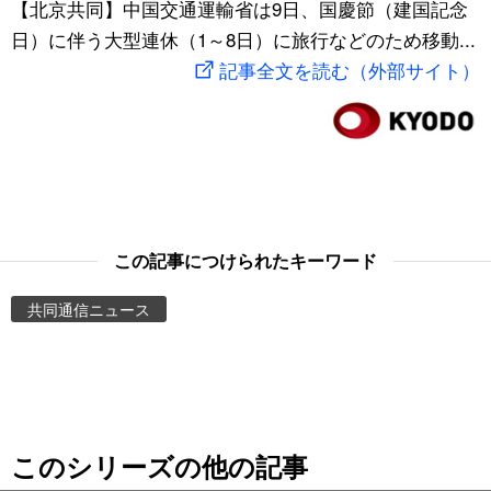
【北京共同】中国交通運輸省は9日、国慶節（建国記念
スポーツ・東京2020
文化
動画/Live
日）に伴う大型連休（1～8日）に旅行などのため移動...
記事全文を読む（外部サイト）
科学・技術
Books
暮らし
Cinema
スポーツ・東京2020
Topics
この記事につけられたキーワード
Images
共同通信ニュース
People
東京
このシリーズの他の記事
お知らせ