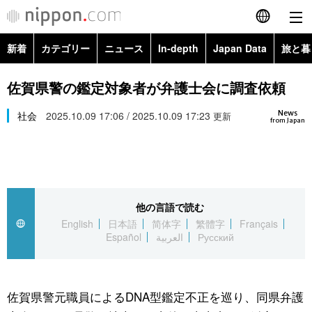
新着
カテゴリー
ニュース
In-depth
Japan Data
旅と暮
English
政治・外交
Topics
佐賀県警の鑑定対象者が弁護士会に調査依頼
简体字
News
経済・ビジネス
社会
2025.10.09 17:06 / 2025.10.09 17:23
Images
更新
繁體字
from Japan
カテゴリー
国際・海外
People
Français
政治・外交
ニュース
社会
東京
Español
他の言語で読む
経済・ビジネス
トップ
In-depth
文化
お知らせ
English
日本語
简体字
繁體字
Français
العربية
Español
العربية
Русский
国際
アーカイブ
Japan Data
科学・技術
Русский
社会
旅と暮らし
暮らし
佐賀県警元職員によるDNA型鑑定不正を巡り、同県弁護