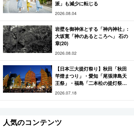
派」も減少に転じる
2026.08.04
岩壁を御神体とする「神内神社」:
大坂寛「神のあるところへ」 石の
章(20)
2026.08.02
【日本三大提灯祭り】秋田「秋田
竿燈まつり」・愛知「尾張津島天
王祭」・福島「二本松の提灯祭
り」:おびただしい灯火が夜空を照
2026.07.18
らす光の祭典
人気のコンテンツ