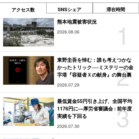
SNSシェア
滞在時間
アクセス数
1
熊本地震被害状況
2026.08.06
東野圭吾を悼む：誰も考えつかな
2
かったトリック──ミステリーの金
字塔『容疑者Ｘの献身』の舞台裏
2026.07.29
最低賃金55円引き上げ、全国平均
3
1176円に―厚労省審議会 : 前年度
実績を下回る
2026.07.30