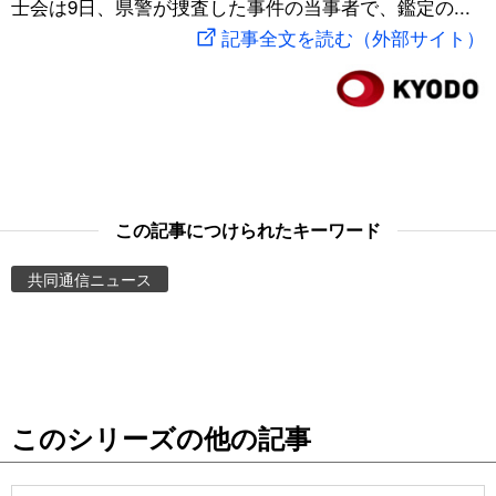
士会は9日、県警が捜査した事件の当事者で、鑑定の...
スポーツ・東京2020
文化
動画/Live
記事全文を読む（外部サイト）
科学・技術
Books
暮らし
Cinema
スポーツ・東京2020
Topics
この記事につけられたキーワード
共同通信ニュース
Images
People
東京
このシリーズの他の記事
お知らせ