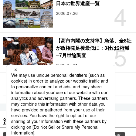
4
日本の世界遺産一覧
2026.07.26
【高市内閣の支持率】急落、全8社
5
が政権発足後最低に：3社は2桁減
─7月世論調査
2026.07.31
もっと見る
注目のキーワード