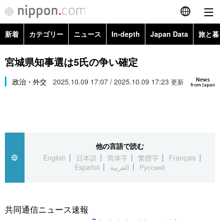
新着
カテゴリー
ニュース
In-depth
Japan Data
旅と暮
English
政治・外交
Topics
宮城県知事選は5氏の争い確定
简体字
News
経済・ビジネス
政治・外交
2025.10.09 17:07 / 2025.10.09 17:23
Images
更新
繁體字
from Japan
カテゴリー
国際・海外
People
Français
政治・外交
ニュース
社会
東京
Español
他の言語で読む
経済・ビジネス
トップ
In-depth
文化
お知らせ
English
日本語
简体字
繁體字
Français
العربية
Español
العربية
Русский
国際
アーカイブ
Japan Data
科学・技術
Русский
社会
旅と暮らし
暮らし
共同通信ニュース速報