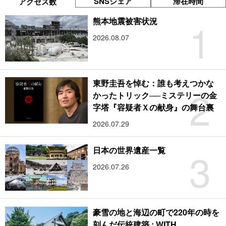
SNSシェア
滞在時間
アクセス数
1
熊本地震被害状況
2026.08.07
東野圭吾を悼む：誰も考えつかな
2
かったトリック──ミステリーの金
字塔『容疑者Ｘの献身』の舞台裏
2026.07.29
3
日本の世界遺産一覧
2026.07.26
豪雪の地と海辺の町で220年の時を
刻んだ伝統建築 : WITH