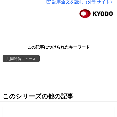
記事全文を読む（外部サイト）
スポーツ・東京2020
文化
動画/Live
科学・技術
Books
暮らし
Cinema
この記事につけられたキーワード
スポーツ・東京2020
Topics
共同通信ニュース
Images
People
このシリーズの他の記事
東京
お知らせ