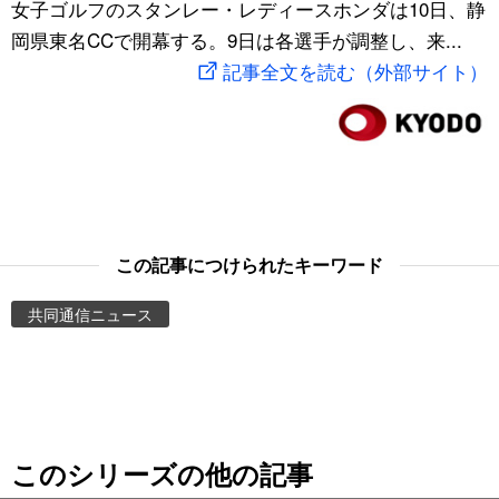
女子ゴルフのスタンレー・レディースホンダは10日、静
スポーツ・東京2020
文化
動画/Live
岡県東名CCで開幕する。9日は各選手が調整し、来...
記事全文を読む（外部サイト）
科学・技術
Books
暮らし
Cinema
スポーツ・東京2020
Topics
この記事につけられたキーワード
Images
共同通信ニュース
People
東京
このシリーズの他の記事
お知らせ