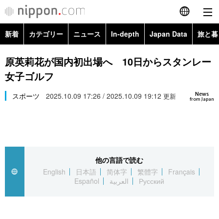
新着
カテゴリー
ニュース
In-depth
Japan Data
旅と暮
English
政治・外交
Topics
原英莉花が国内初出場へ 10日からスタンレー
简体字
女子ゴルフ
経済・ビジネス
Images
繁體字
カテゴリー
News
スポーツ
2025.10.09 17:26 / 2025.10.09 19:12
更新
from Japan
国際・海外
People
Français
政治・外交
ニュース
社会
東京
Español
経済・ビジネス
トップ
In-depth
文化
お知らせ
العربية
他の言語で読む
English
日本語
简体字
繁體字
Français
国際
アーカイブ
Japan Data
科学・技術
Español
العربية
Русский
Русский
社会
旅と暮らし
暮らし