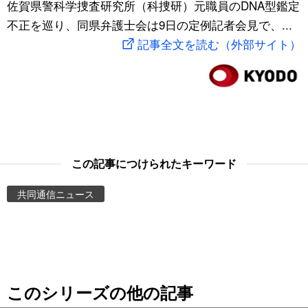
佐賀県警科学捜査研究所（科捜研）元職員のDNA型鑑定
スポーツ・東京2020
文化
動画/Live
不正を巡り、同県弁護士会は9日の定例記者会見で、...
記事全文を読む（外部サイト）
科学・技術
Books
暮らし
Cinema
スポーツ・東京2020
Topics
この記事につけられたキーワード
Images
共同通信ニュース
People
東京
このシリーズの他の記事
お知らせ