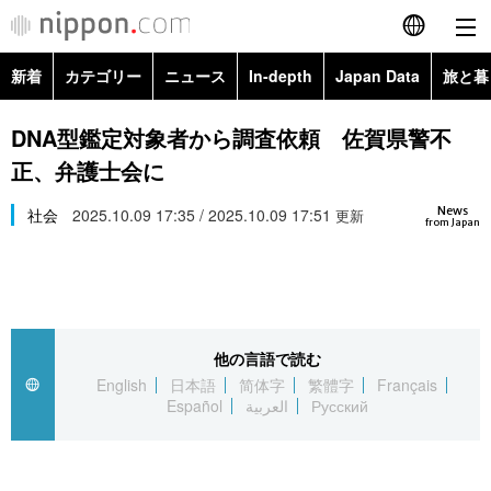
新着
カテゴリー
ニュース
In-depth
Japan Data
旅と暮
English
政治・外交
Topics
DNA型鑑定対象者から調査依頼 佐賀県警不
简体字
正、弁護士会に
経済・ビジネス
Images
繁體字
カテゴリー
News
社会
2025.10.09 17:35 / 2025.10.09 17:51
更新
from Japan
国際・海外
People
Français
政治・外交
ニュース
社会
東京
Español
経済・ビジネス
トップ
In-depth
文化
お知らせ
العربية
他の言語で読む
English
日本語
简体字
繁體字
Français
国際
アーカイブ
Japan Data
科学・技術
Español
العربية
Русский
Русский
社会
旅と暮らし
暮らし