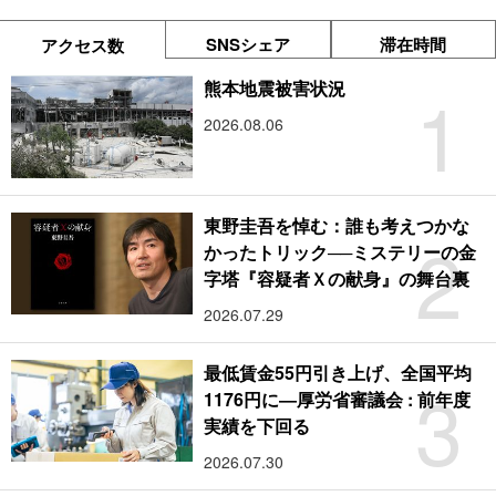
SNSシェア
滞在時間
アクセス数
1
熊本地震被害状況
2026.08.06
東野圭吾を悼む：誰も考えつかな
2
かったトリック──ミステリーの金
字塔『容疑者Ｘの献身』の舞台裏
2026.07.29
最低賃金55円引き上げ、全国平均
3
1176円に―厚労省審議会 : 前年度
実績を下回る
2026.07.30