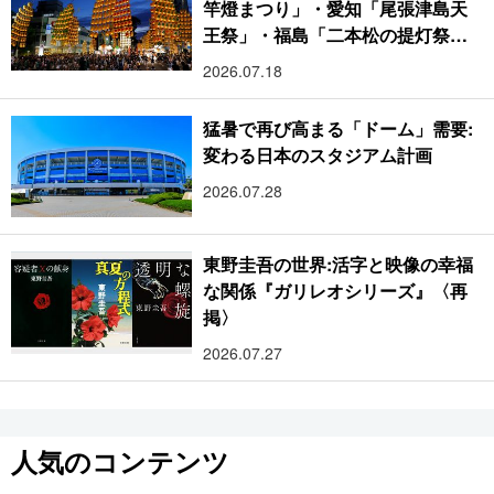
竿燈まつり」・愛知「尾張津島天
王祭」・福島「二本松の提灯祭
り」:おびただしい灯火が夜空を照
2026.07.18
らす光の祭典
猛暑で再び高まる「ドーム」需要:
変わる日本のスタジアム計画
2026.07.28
東野圭吾の世界:活字と映像の幸福
な関係『ガリレオシリーズ』〈再
掲〉
2026.07.27
人気のコンテンツ