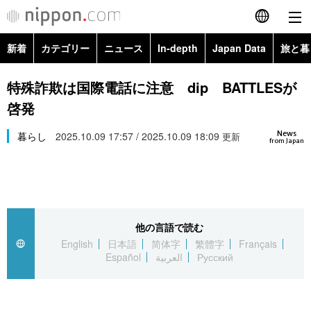
新着
カテゴリー
ニュース
In-depth
Japan Data
旅と暮
English
政治・外交
Topics
特殊詐欺は国際電話に注意 dip BATTLESが
简体字
啓発
経済・ビジネス
Images
繁體字
カテゴリー
News
暮らし
2025.10.09 17:57 / 2025.10.09 18:09
更新
from Japan
国際・海外
People
Français
政治・外交
ニュース
社会
東京
Español
経済・ビジネス
トップ
In-depth
文化
お知らせ
العربية
他の言語で読む
English
日本語
简体字
繁體字
Français
国際
アーカイブ
Japan Data
科学・技術
Español
العربية
Русский
Русский
社会
旅と暮らし
暮らし