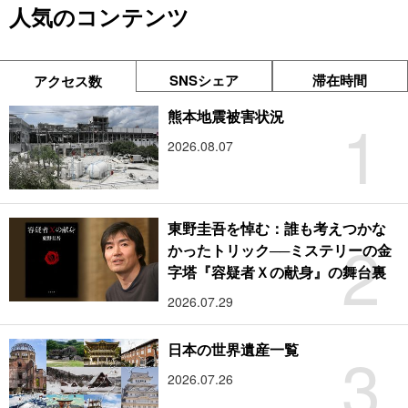
人気のコンテンツ
SNSシェア
滞在時間
アクセス数
1
熊本地震被害状況
2026.08.07
東野圭吾を悼む：誰も考えつかな
2
かったトリック──ミステリーの金
字塔『容疑者Ｘの献身』の舞台裏
2026.07.29
3
日本の世界遺産一覧
2026.07.26