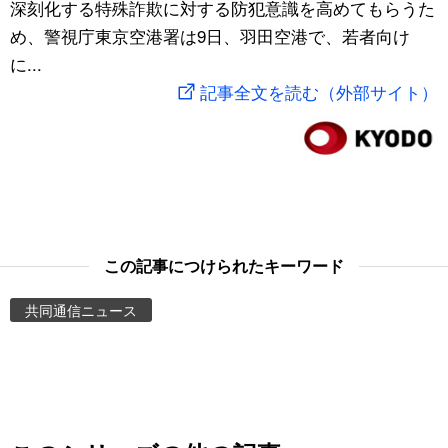
深刻化する特殊詐欺に対する防犯意識を高めてもらうた
スポーツ・東京2020
文化
動画/Live
め、警視庁東京空港署は9日、羽田空港で、若者向け
に...
科学・技術
Books
記事全文を読む（外部サイト）
暮らし
Cinema
スポーツ・東京2020
Topics
Images
この記事につけられたキーワード
共同通信ニュース
People
東京
お知らせ