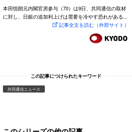
スポーツ・東京2020
本田悦朗元内閣官房参与（70）は9日、共同通信の取材
文化
動画/Live
に対し、日銀の追加利上げは需要を冷やす恐れがある...
記事全文を読む（外部サイト）
科学・技術
Books
暮らし
Cinema
スポーツ・東京2020
Topics
Images
この記事につけられたキーワード
共同通信ニュース
People
東京
お知らせ
このシリーズの他の記事