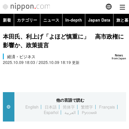
新着
カテゴリー
ニュース
In-depth
Japan Data
旅と暮
English
政治・外交
Topics
本田氏、利上げ「よほど慎重に」 高市政権に
简体字
影響か、政策提言
経済・ビジネス
Images
繁體字
カテゴリー
News
経済・ビジネス
from Japan
2025.10.09 18:03 / 2025.10.09 18:19
国際・海外
更新
People
Français
政治・外交
ニュース
社会
東京
Español
経済・ビジネス
トップ
In-depth
文化
お知らせ
العربية
他の言語で読む
国際
アーカイブ
Japan Data
科学・技術
English
日本語
简体字
繁體字
Français
Русский
Español
العربية
Русский
社会
旅と暮らし
暮らし