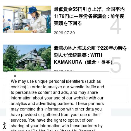
最低賃金55円引き上げ、全国平均
4
1176円に―厚労省審議会 : 前年度
実績を下回る
2026.07.30
豪雪の地と海辺の町で220年の時を
5
刻んだ伝統建築 : WITH
KAMAKURA（鎌倉・長谷）
2026.08.04
もっと見る
注目のキーワード