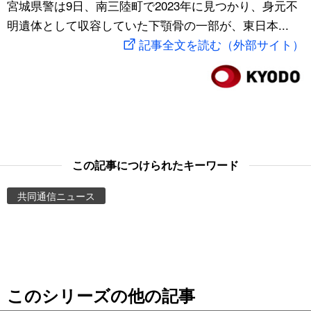
宮城県警は9日、南三陸町で2023年に見つかり、身元不
スポーツ・東京2020
文化
動画/Live
明遺体として収容していた下顎骨の一部が、東日本...
記事全文を読む（外部サイト）
科学・技術
Books
暮らし
Cinema
スポーツ・東京2020
Topics
この記事につけられたキーワード
Images
共同通信ニュース
People
東京
このシリーズの他の記事
お知らせ