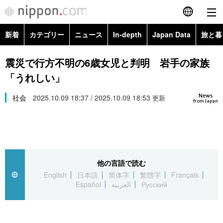
新着
カテゴリー
ニュース
In-depth
Japan Data
旅と暮
English
政治・外交
Topics
震災で行方不明の6歳女児と判明 岩手の家族
简体字
「うれしい」
経済・ビジネス
Images
繁體字
カテゴリー
News
社会
2025.10.09 18:37 / 2025.10.09 18:53
更新
from Japan
国際・海外
People
Français
政治・外交
ニュース
社会
東京
Español
経済・ビジネス
トップ
In-depth
文化
お知らせ
العربية
他の言語で読む
English
日本語
简体字
繁體字
Français
国際
アーカイブ
Japan Data
科学・技術
Español
العربية
Русский
Русский
社会
旅と暮らし
暮らし