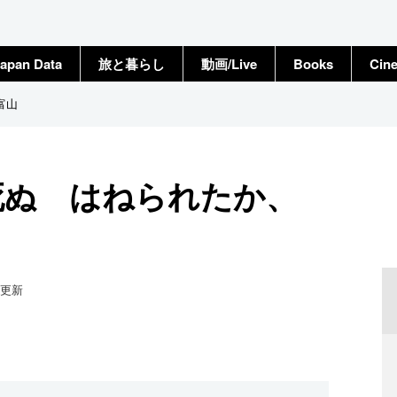
apan Data
旅と暮らし
動画/Live
Books
Cin
富山
死ぬ はねられたか、
更新