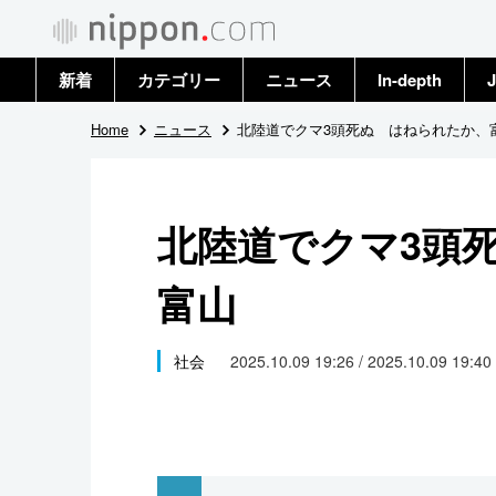
新着
カテゴリー
ニュース
In-depth
J
政治・外交
トップ
Home
ニュース
北陸道でクマ3頭死ぬ はねられたか、
経済・ビジネス
アーカイブ
北陸道でクマ3頭
国際
富山
社会
文化
社会
2025.10.09 19:26 / 2025.10.09 19:40
科学・技術
暮らし