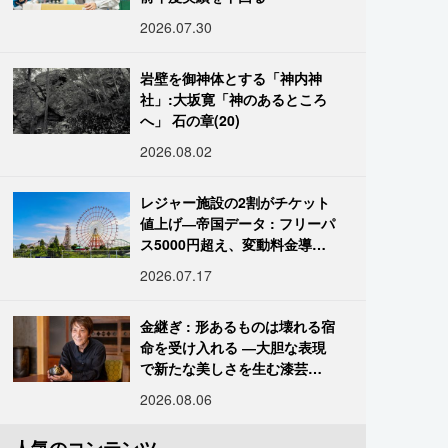
2026.07.30
岩壁を御神体とする「神内神
社」:大坂寛「神のあるところ
へ」 石の章(20)
2026.08.02
レジャー施設の2割がチケット
値上げ―帝国データ : フリーパ
ス5000円超え、変動料金導入
進む
2026.07.17
金継ぎ : 形あるものは壊れる宿
命を受け入れる ―大胆な表現
で新たな美しさを生む漆芸修
復師・末崎広樹
2026.08.06