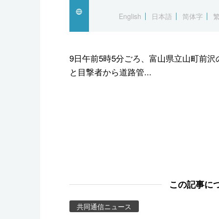
スポーツ・東京2020
English
日本語
简体字
9日午前5時5分ごろ、富山県立山町前
と目撃者から道路管...
この記事に
共同通信ニュース