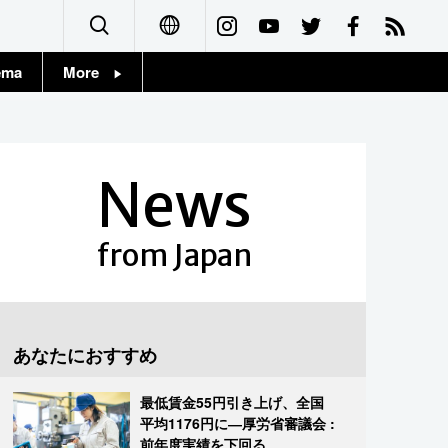
ema
More
English
Topics
简体字
Images
News
繁體字
People
Français
from Japan
東京
Español
お知らせ
العربية
あなたにおすすめ
Русский
最低賃金55円引き上げ、全国
平均1176円に―厚労省審議会 :
前年度実績を下回る