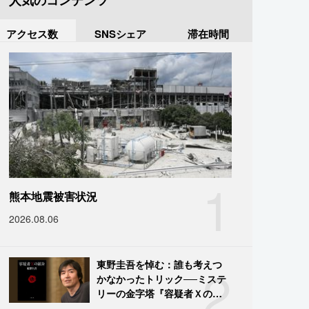
人気のコンテンツ
アクセス数
SNSシェア
滞在時間
1
熊本地震被害状況
2026.08.06
2
東野圭吾を悼む：誰も考えつ
かなかったトリック──ミステ
リーの金字塔『容疑者Ｘの献
身』の舞台裏