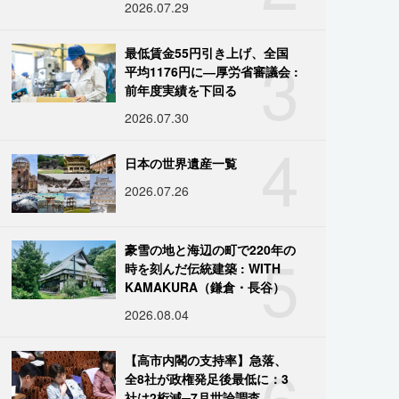
2026.07.29
3
最低賃金55円引き上げ、全国
平均1176円に―厚労省審議会 :
前年度実績を下回る
2026.07.30
4
日本の世界遺産一覧
2026.07.26
5
豪雪の地と海辺の町で220年の
時を刻んだ伝統建築 : WITH
KAMAKURA（鎌倉・長谷）
2026.08.04
6
【高市内閣の支持率】急落、
全8社が政権発足後最低に：3
社は2桁減─7月世論調査