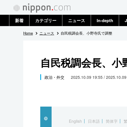
新着
カテゴリー
ニュース
In-depth
J
政治・外交
トップ
Home
ニュース
自民税調会長、小野寺氏で調整
経済・ビジネス
アーカイブ
自民税調会長、小
国際
社会
政治・外交
2025.10.09 19:55 / 2025.10.0
文化
科学・技術
暮らし
English
日本語
简体字