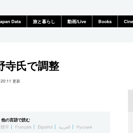
apan Data
旅と暮らし
動画/Live
Books
Cin
野寺氏で調整
9 20:11
更新
他の言語で読む
繁體字
Français
Español
العربية
Русский