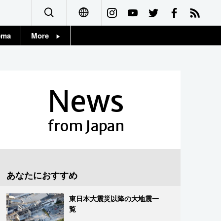
ema
More
English
Topics
简体字
Images
News
繁體字
People
Français
from Japan
東京
Español
お知らせ
العربية
あなたにおすすめ
Русский
東日本大震災以降の大地震一
覧