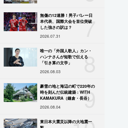
7
無傷の12連勝！男子バレー日
本代表、国際大会を首位突破
した強さの訳は？
2026.07.31
8
唯一の「外国人歌人」カン・
ハンナさんが短歌で伝える
「引き算の文学」
2026.08.03
9
豪雪の地と海辺の町で220年の
時を刻んだ伝統建築 : WITH
KAMAKURA（鎌倉・長谷）
2026.08.04
10
東日本大震災以降の大地震一
覧