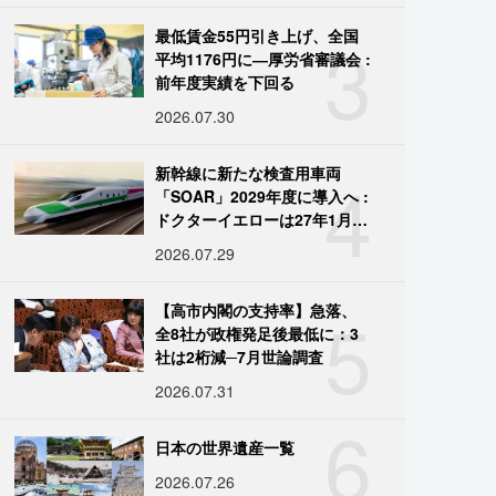
3
最低賃金55円引き上げ、全国
平均1176円に―厚労省審議会 :
前年度実績を下回る
2026.07.30
4
新幹線に新たな検査用車両
「SOAR」2029年度に導入へ :
ドクターイエローは27年1月に
引退
2026.07.29
5
【高市内閣の支持率】急落、
全8社が政権発足後最低に：3
社は2桁減─7月世論調査
2026.07.31
6
日本の世界遺産一覧
2026.07.26