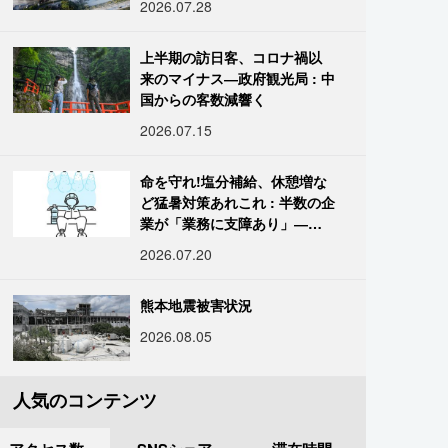
2026.07.28
上半期の訪日客、コロナ禍以
来のマイナス―政府観光局 : 中
国からの客数減響く
2026.07.15
命を守れ!塩分補給、休憩増な
ど猛暑対策あれこれ : 半数の企
業が「業務に支障あり」―帝
国データ
2026.07.20
熊本地震被害状況
2026.08.05
人気のコンテンツ