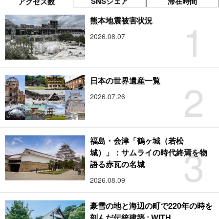
SNSシェア
滞在時間
アクセス数
1
熊本地震被害状況
2026.08.07
2
日本の世界遺産一覧
2026.07.26
福島・会津「鶴ヶ城（若松
3
城）」：サムライの時代終焉を物
語る赤瓦の名城
2026.08.09
豪雪の地と海辺の町で220年の時を
刻んだ伝統建築 : WITH