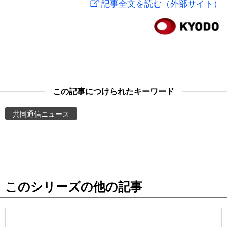
記事全文を読む（外部サイト）
スポーツ・東京2020
文化
動画/Live
科学・技術
Books
暮らし
Cinema
この記事につけられたキーワード
スポーツ・東京2020
Topics
共同通信ニュース
Images
People
このシリーズの他の記事
東京
お知らせ