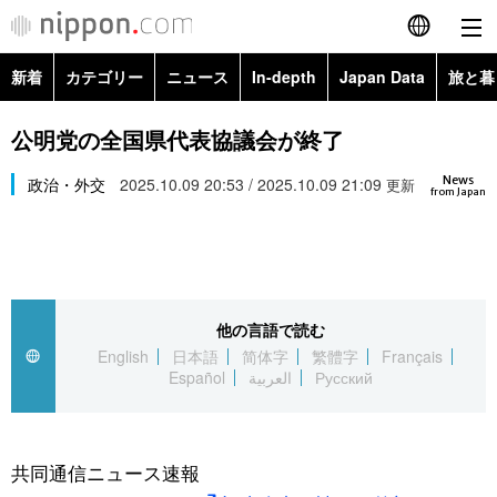
新着
カテゴリー
ニュース
In-depth
Japan Data
旅と暮
English
政治・外交
Topics
公明党の全国県代表協議会が終了
简体字
News
経済・ビジネス
政治・外交
2025.10.09 20:53 / 2025.10.09 21:09
Images
更新
繁體字
from Japan
カテゴリー
国際・海外
People
Français
政治・外交
ニュース
社会
東京
Español
他の言語で読む
経済・ビジネス
トップ
In-depth
文化
お知らせ
English
日本語
简体字
繁體字
Français
العربية
Español
العربية
Русский
国際
アーカイブ
Japan Data
科学・技術
Русский
社会
旅と暮らし
暮らし
共同通信ニュース速報