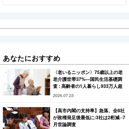
公式SNS
あなたにおすすめ
〈老いるニッポン〉75歳以上の老
老介護世帯37%―国民生活基礎調
査 : 高齢者の1人暮らし933万人超
2026.07.23
【高市内閣の支持率】急落、全8社
が政権発足後最低に:3社は2桁減─7
月世論調査