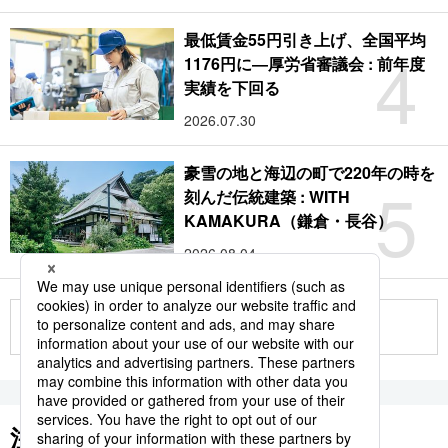
最低賃金55円引き上げ、全国平均
4
1176円に―厚労省審議会 : 前年度
実績を下回る
2026.07.30
豪雪の地と海辺の町で220年の時を
5
刻んだ伝統建築 : WITH
KAMAKURA（鎌倉・長谷）
2026.08.04
もっと見る
注目のキーワード