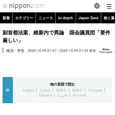
新着
カテゴリー
ニュース
In-depth
Japan Data
旅と暮
English
政治・外交
Topics
副首都法案、維新内で異論 国会議員団「要件
简体字
厳しい」
経済・ビジネス
Images
繁體字
カテゴリー
News
政治・外交
2025.10.09 21:07 / 2025.10.09 21:23
更新
from Japan
国際・海外
People
Français
政治・外交
ニュース
社会
東京
Español
経済・ビジネス
トップ
In-depth
文化
お知らせ
العربية
他の言語で読む
English
日本語
简体字
繁體字
Français
国際
アーカイブ
Japan Data
科学・技術
Español
العربية
Русский
Русский
社会
旅と暮らし
暮らし