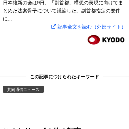
日本維新の会は9日、「副首都」構想の実現に向けてま
スポーツ・東京2020
文化
動画/Live
とめた法案骨子について議論した。副首都指定の要件
に...
科学・技術
Books
記事全文を読む（外部サイト）
暮らし
Cinema
スポーツ・東京2020
Topics
Images
この記事につけられたキーワード
共同通信ニュース
People
東京
お知らせ