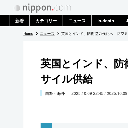
新着
カテゴリー
ニュース
In-depth
J
政治・外交
トップ
Home
ニュース
英国とインド、防衛協力強化へ 防空ミ
経済・ビジネス
アーカイブ
英国とインド、防
国際
サイル供給
社会
文化
国際・海外
2025.10.09 22:45 / 2025.10.0
科学・技術
暮らし