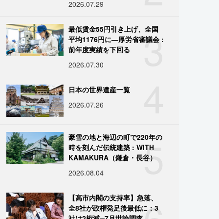
2026.07.29
3
最低賃金55円引き上げ、全国
平均1176円に―厚労省審議会 :
前年度実績を下回る
2026.07.30
4
日本の世界遺産一覧
2026.07.26
5
豪雪の地と海辺の町で220年の
時を刻んだ伝統建築 : WITH
KAMAKURA（鎌倉・長谷）
2026.08.04
6
【高市内閣の支持率】急落、
全8社が政権発足後最低に：3
社は2桁減─7月世論調査