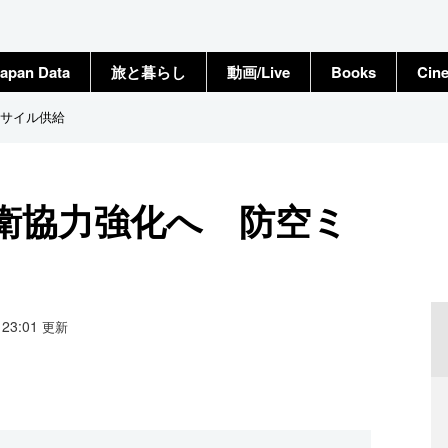
apan Data
旅と暮らし
動画/Live
Books
Cin
サイル供給
衛協力強化へ 防空ミ
9 23:01
更新