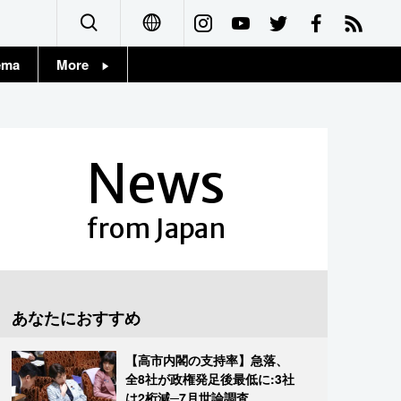
ema
More
English
Topics
简体字
Images
News
繁體字
People
Français
from Japan
東京
Español
お知らせ
العربية
あなたにおすすめ
Русский
【高市内閣の支持率】急落、
全8社が政権発足後最低に:3社
は2桁減─7月世論調査