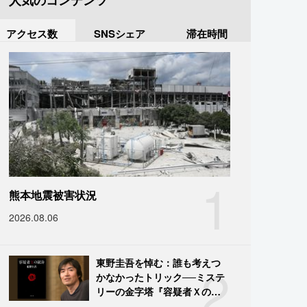
人気のコンテンツ
アクセス数
SNSシェア
滞在時間
1
熊本地震被害状況
2026.08.06
2
東野圭吾を悼む：誰も考えつ
かなかったトリック──ミステ
リーの金字塔『容疑者Ｘの献
身』の舞台裏