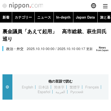
新着
カテゴリー
ニュース
In-depth
Japan Data
旅と暮
English
政治・外交
Topics
裏金議員「あえて起用」 高市総裁、萩生田氏
简体字
巡り
経済・ビジネス
Images
繁體字
カテゴリー
News
政治・外交
2025.10.10 00:00 / 2025.10.10 00:17
更新
from Japan
国際・海外
People
Français
政治・外交
ニュース
社会
東京
Español
経済・ビジネス
トップ
In-depth
文化
お知らせ
العربية
他の言語で読む
English
日本語
简体字
繁體字
Français
国際
アーカイブ
Japan Data
科学・技術
Español
العربية
Русский
Русский
社会
旅と暮らし
暮らし