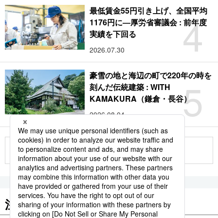
最低賃金55円引き上げ、全国平均
4
1176円に―厚労省審議会 : 前年度
実績を下回る
2026.07.30
豪雪の地と海辺の町で220年の時を
5
刻んだ伝統建築 : WITH
KAMAKURA（鎌倉・長谷）
2026.08.04
もっと見る
注目のキーワード