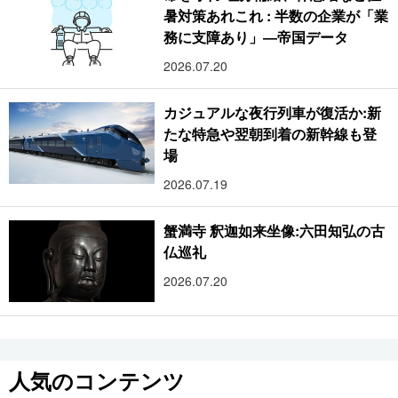
暑対策あれこれ : 半数の企業が「業
務に支障あり」―帝国データ
2026.07.20
カジュアルな夜行列車が復活か:新
たな特急や翌朝到着の新幹線も登
場
2026.07.19
蟹満寺 釈迦如来坐像:六田知弘の古
仏巡礼
2026.07.20
人気のコンテンツ