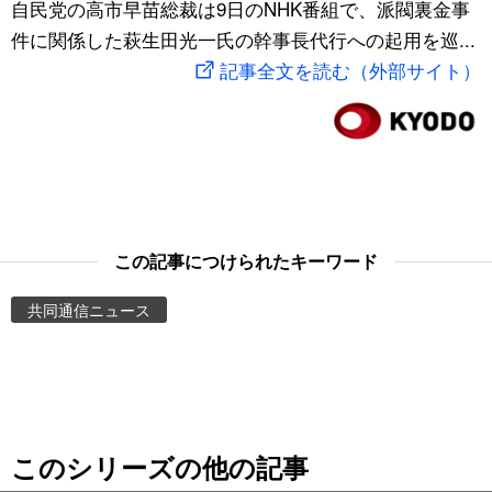
自民党の高市早苗総裁は9日のNHK番組で、派閥裏金事
スポーツ・東京2020
文化
動画/Live
件に関係した萩生田光一氏の幹事長代行への起用を巡...
記事全文を読む（外部サイト）
科学・技術
Books
暮らし
Cinema
スポーツ・東京2020
Topics
この記事につけられたキーワード
Images
共同通信ニュース
People
東京
このシリーズの他の記事
お知らせ