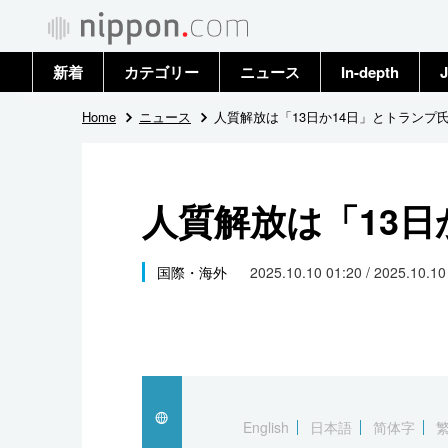
新着
カテゴリー
ニュース
In-depth
J
政治・外交
トップ
Home
ニュース
人質解放は「13日か14日」とトランプ
経済・ビジネス
アーカイブ
人質解放は「13日
国際
社会
国際・海外
2025.10.10 01:20 / 2025.10.1
文化
科学・技術
暮らし
English
日本語
简体字