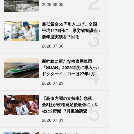
2026.08.05
3
最低賃金55円引き上げ、全国
平均1176円に―厚労省審議会 :
前年度実績を下回る
2026.07.30
4
新幹線に新たな検査用車両
「SOAR」2029年度に導入へ :
ドクターイエローは27年1月に
引退
2026.07.29
5
【高市内閣の支持率】急落、
全8社が政権発足後最低に：3
社は2桁減─7月世論調査
2026.07.31