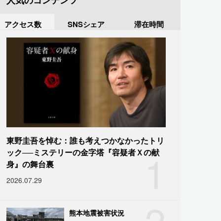
人気のコンテンツ
アクセス数
SNSシェア
滞在時間
東野圭吾を悼む：誰も考えつかなかったトリ
1
ック──ミステリーの金字塔『容疑者Ｘの献
身』の舞台裏
2026.07.29
2
熊本地震被害状況