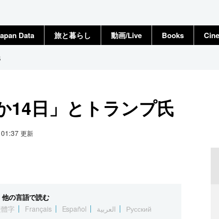
apan Data
旅と暮らし
動画/Live
Books
Cin
氏
か14日」とトランプ氏
0 01:37
更新
他の言語で読む
繁體字
Français
Español
العربية
Русский