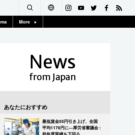
ema
More
English
Topics
简体字
Images
News
繁體字
People
Français
from Japan
東京
Español
お知らせ
العربية
あなたにおすすめ
Русский
最低賃金55円引き上げ、全国
平均1176円に―厚労省審議会 :
前年度実績を下回る