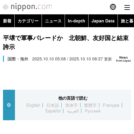
新着
カテゴリー
ニュース
In-depth
Japan Data
旅と暮
English
政治・外交
Topics
平壌で軍事パレードか 北朝鮮、友好国と結束
简体字
誇示
経済・ビジネス
Images
繁體字
カテゴリー
News
国際・海外
2025.10.10 05:08 / 2025.10.10 08:37
更新
from Japan
国際・海外
People
Français
政治・外交
ニュース
社会
東京
Español
経済・ビジネス
トップ
In-depth
文化
お知らせ
العربية
他の言語で読む
English
日本語
简体字
繁體字
Français
国際
アーカイブ
Japan Data
科学・技術
Español
العربية
Русский
Русский
社会
旅と暮らし
暮らし