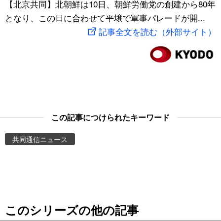
【北京共同】北朝鮮は10日、朝鮮労働党の創建から80年
スポーツ・東京2020
文化
動画/Live
となり、この日に合わせて平壌で軍事パレードが開...
記事全文を読む（外部サイト）
科学・技術
Books
暮らし
Cinema
スポーツ・東京2020
Topics
この記事につけられたキーワード
Images
共同通信ニュース
People
東京
このシリーズの他の記事
お知らせ