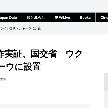
apan Data
旅と暮らし
動画/Live
Books
Cin
ライナ復興へ、キーウに設置
作実証、国交省 ウク
ーウに設置
更新