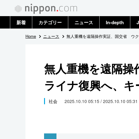
新着
カテゴリー
ニュース
In-depth
J
政治・外交
トップ
Home
ニュース
無人重機を遠隔操作実証、国交省 ウク
経済・ビジネス
アーカイブ
無人重機を遠隔操
国際
ライナ復興へ、キ
社会
文化
社会
2025.10.10 05:15 / 2025.10.10 05:31
科学・技術
暮らし