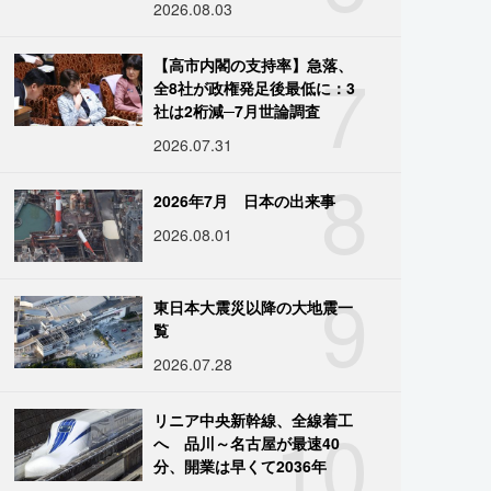
2026.08.03
7
【高市内閣の支持率】急落、
全8社が政権発足後最低に：3
社は2桁減─7月世論調査
2026.07.31
8
2026年7月 日本の出来事
2026.08.01
9
東日本大震災以降の大地震一
覧
2026.07.28
10
リニア中央新幹線、全線着工
へ 品川～名古屋が最速40
分、開業は早くて2036年