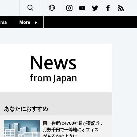
ema
More
English
Topics
简体字
Images
News
繁體字
People
Français
from Japan
東京
Español
お知らせ
العربية
あなたにおすすめ
Русский
同一住所に4700社超が登記!? :
月数千円で一等地にオフィス
があるかのように...