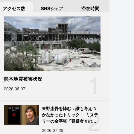
アクセス数
SNSシェア
滞在時間
1
熊本地震被害状況
2026.08.07
2
東野圭吾を悼む：誰も考えつ
かなかったトリック──ミステ
リーの金字塔『容疑者Ｘの献
身』の舞台裏
2026.07.29