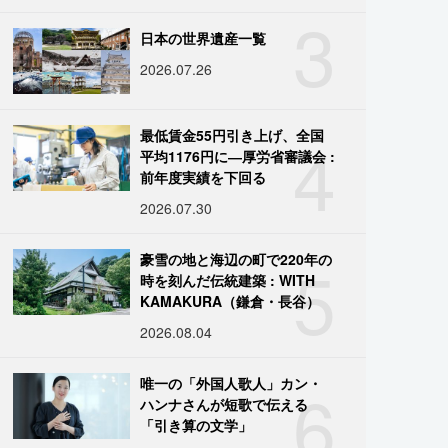
3
日本の世界遺産一覧
2026.07.26
4
最低賃金55円引き上げ、全国
平均1176円に―厚労省審議会 :
前年度実績を下回る
2026.07.30
5
豪雪の地と海辺の町で220年の
時を刻んだ伝統建築 : WITH
KAMAKURA（鎌倉・長谷）
2026.08.04
6
唯一の「外国人歌人」カン・
ハンナさんが短歌で伝える
「引き算の文学」