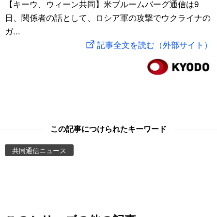
【キーウ、ウィーン共同】米ブルームバーグ通信は9
スポーツ・東京2020
文化
動画/Live
日、関係者の話として、ロシア軍の攻撃でウクライナの
ガ...
科学・技術
Books
記事全文を読む（外部サイト）
暮らし
Cinema
スポーツ・東京2020
Topics
Images
この記事につけられたキーワード
共同通信ニュース
People
東京
お知らせ