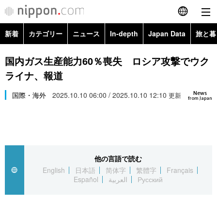
新着
カテゴリー
ニュース
In-depth
Japan Data
旅と暮
English
政治・外交
Topics
国内ガス生産能力60％喪失 ロシア攻撃でウク
简体字
ライナ、報道
経済・ビジネス
Images
繁體字
カテゴリー
News
国際・海外
2025.10.10 06:00 / 2025.10.10 12:10
更新
from Japan
国際・海外
People
Français
政治・外交
ニュース
社会
東京
Español
経済・ビジネス
トップ
In-depth
文化
お知らせ
العربية
他の言語で読む
English
日本語
简体字
繁體字
Français
国際
アーカイブ
Japan Data
科学・技術
Español
العربية
Русский
Русский
社会
旅と暮らし
暮らし