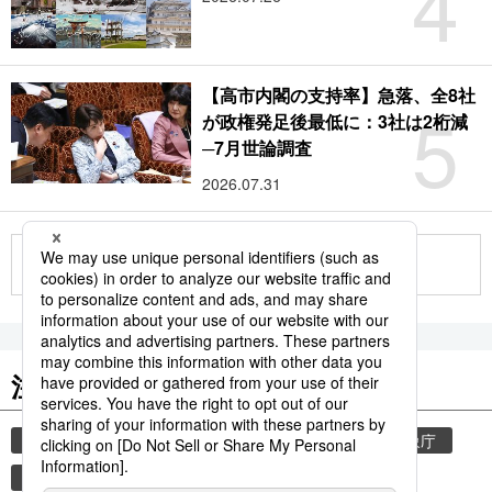
4
【高市内閣の支持率】急落、全8社
5
が政権発足後最低に：3社は2桁減
─7月世論調査
2026.07.31
もっと見る
注目のキーワード
共同通信ニュース
気象・災害
災害
気象庁
地震
津波
熊本
熊本地震
観光