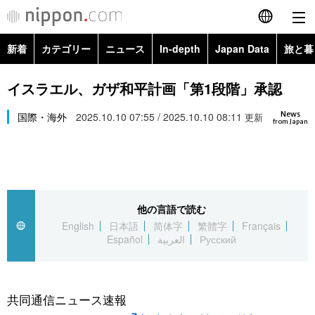
新着
カテゴリー
ニュース
In-depth
Japan Data
旅と暮
English
政治・外交
Topics
イスラエル、ガザ和平計画「第1段階」承認
简体字
News
経済・ビジネス
国際・海外
2025.10.10 07:55 / 2025.10.10 08:11
Images
更新
繁體字
from Japan
カテゴリー
国際・海外
People
Français
政治・外交
ニュース
社会
東京
Español
他の言語で読む
経済・ビジネス
トップ
In-depth
文化
お知らせ
English
日本語
简体字
繁體字
Français
العربية
Español
العربية
Русский
国際
アーカイブ
Japan Data
科学・技術
Русский
社会
旅と暮らし
暮らし
共同通信ニュース速報