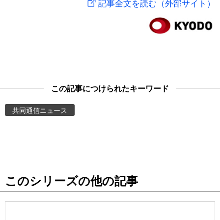
記事全文を読む（外部サイト）
スポーツ・東京2020
文化
動画/Live
科学・技術
Books
暮らし
Cinema
この記事につけられたキーワード
スポーツ・東京2020
Topics
共同通信ニュース
Images
People
このシリーズの他の記事
東京
お知らせ