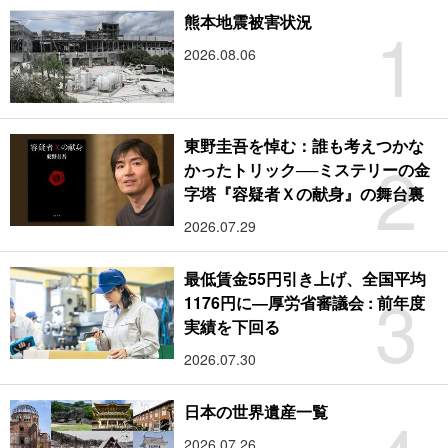
1
熊本地震被害状況
2026.08.06
東野圭吾を悼む：誰も考えつかな
2
かったトリック──ミステリーの金
字塔『容疑者Ｘの献身』の舞台裏
2026.07.29
最低賃金55円引き上げ、全国平均
3
1176円に―厚労省審議会 : 前年度
実績を下回る
2026.07.30
日本の世界遺産一覧
2026.07.26