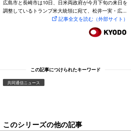
広島市と長崎市は10日、日米両政府が今月下旬の来日を
スポーツ・東京2020
文化
動画/Live
調整しているトランプ米大統領に宛て、松井一実・広...
記事全文を読む（外部サイト）
科学・技術
Books
暮らし
Cinema
スポーツ・東京2020
Topics
この記事につけられたキーワード
Images
共同通信ニュース
People
東京
このシリーズの他の記事
お知らせ