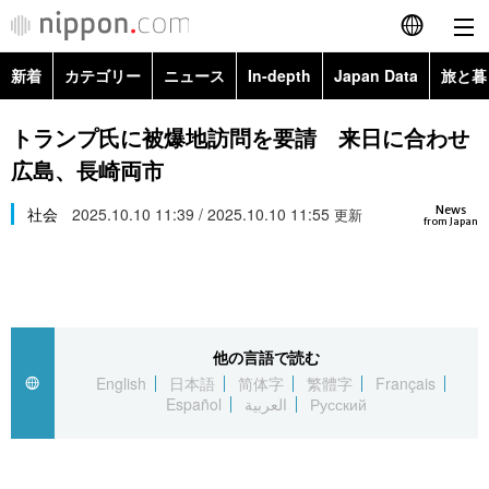
新着
カテゴリー
ニュース
In-depth
Japan Data
旅と暮
English
政治・外交
Topics
トランプ氏に被爆地訪問を要請 来日に合わせ
简体字
広島、長崎両市
経済・ビジネス
Images
繁體字
カテゴリー
News
社会
2025.10.10 11:39 / 2025.10.10 11:55
更新
from Japan
国際・海外
People
Français
政治・外交
ニュース
社会
東京
Español
経済・ビジネス
トップ
In-depth
文化
お知らせ
العربية
他の言語で読む
English
日本語
简体字
繁體字
Français
国際
アーカイブ
Japan Data
科学・技術
Español
العربية
Русский
Русский
社会
旅と暮らし
暮らし