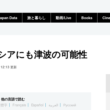
apan Data
旅と暮らし
動画/Live
Books
Cin
シアにも津波の可能性
0 12:13
更新
他の言語で読む
繁體字
Français
Español
العربية
Русский