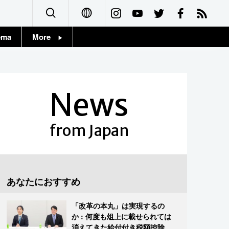
ema
More
English
Topics
简体字
Images
News
繁體字
People
Français
from Japan
東京
Español
お知らせ
العربية
あなたにおすすめ
Русский
「改革の本丸」は実現するの
か : 何度も俎上に載せられては
消えてきた給付付き税額控除