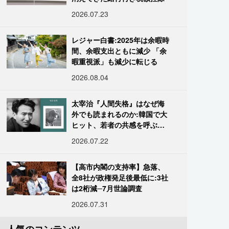
2026.07.23
レジャー白書:2025年は余暇時
間、余暇支出ともに減少 「余
暇重視派」も減少に転じる
2026.08.04
太宰治『人間失格』はなぜ海
外でも読まれるのか:韓国で大
ヒット、若者の共感を呼ぶ
「道化」の心理
2026.07.22
【高市内閣の支持率】急落、
全8社が政権発足後最低に:3社
は2桁減─7月世論調査
2026.07.31