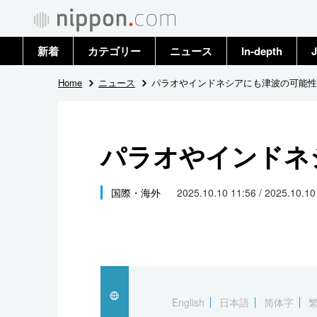
新着
カテゴリー
ニュース
In-depth
J
政治・外交
トップ
Home
ニュース
パラオやインドネシアにも津波の可能性
経済・ビジネス
アーカイブ
パラオやインドネ
国際
社会
国際・海外
2025.10.10 11:56 / 2025.10.1
文化
科学・技術
暮らし
English
日本語
简体字