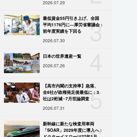
2026.07.29
3
最低賃金55円引き上げ、全国
平均1176円に―厚労省審議会 :
前年度実績を下回る
2026.07.30
4
日本の世界遺産一覧
2026.07.26
5
【高市内閣の支持率】急落、
全8社が政権発足後最低に：3
社は2桁減─7月世論調査
2026.07.31
6
新幹線に新たな検査用車両
「SOAR」2029年度に導入へ :
ドクターイエローは27年1月に