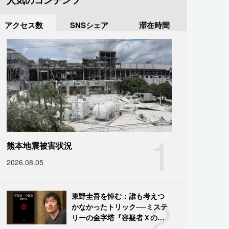
人気のコンテンツ
アクセス数
SNSシェア
滞在時間
1
熊本地震被害状況
2026.08.05
2
東野圭吾を悼む：誰も考えつ
かなかったトリック──ミステ
リーの金字塔『容疑者Ｘの献
身』の舞台裏