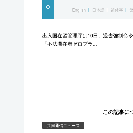
スポーツ・東京2020
English
日本語
简体字
出入国在留管理庁は10日、退去強制命
「不法滞在者ゼロプラ...
この記事に
共同通信ニュース