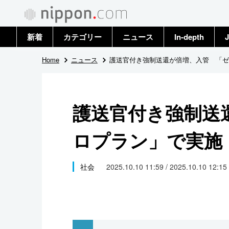
新着
カテゴリー
ニュース
In-depth
J
政治・外交
トップ
Home
ニュース
護送官付き強制送還が倍増、入管 「ゼ
経済・ビジネス
アーカイブ
護送官付き強制送
国際
ロプラン」で実施
社会
文化
社会
2025.10.10 11:59 / 2025.10.10 12:15
科学・技術
暮らし