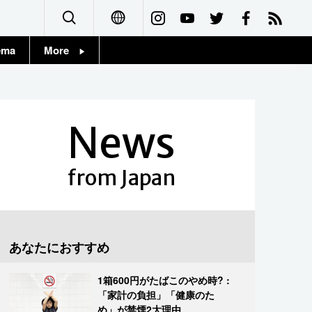
ema
More
English
Topics
简体字
Images
News
繁體字
People
Français
from Japan
東京
Español
お知らせ
العربية
あなたにおすすめ
Русский
1箱600円がたばこのやめ時? :
「家計の負担」「健康のた
め」が禁煙2大理由