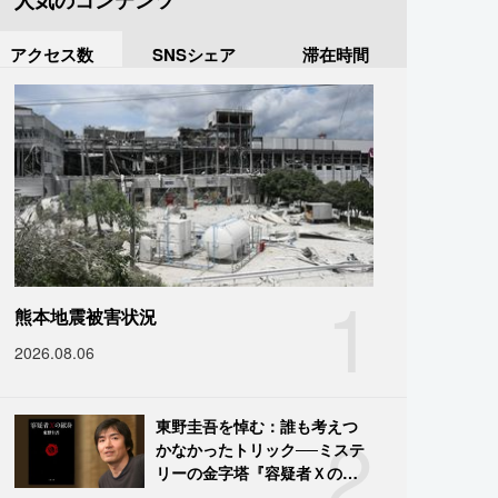
人気のコンテンツ
アクセス数
SNSシェア
滞在時間
1
熊本地震被害状況
2026.08.06
2
東野圭吾を悼む：誰も考えつ
かなかったトリック──ミステ
リーの金字塔『容疑者Ｘの献
身』の舞台裏