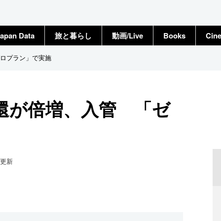
apan Data
旅と暮らし
動画/Live
Books
Cin
ロプラン」で実施
還が倍増、入管 「ゼ
更新