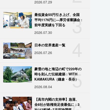
2026.07.29
3
最低賃金55円引き上げ、全国
平均1176円に―厚労省審議会 :
前年度実績を下回る
2026.07.30
4
日本の世界遺産一覧
2026.07.26
5
豪雪の地と海辺の町で220年の
時を刻んだ伝統建築 : WITH
KAMAKURA（鎌倉・長谷）
2026.08.04
6
【高市内閣の支持率】急落、
全8社が政権発足後最低に：3
社は2桁減─7月世論調査