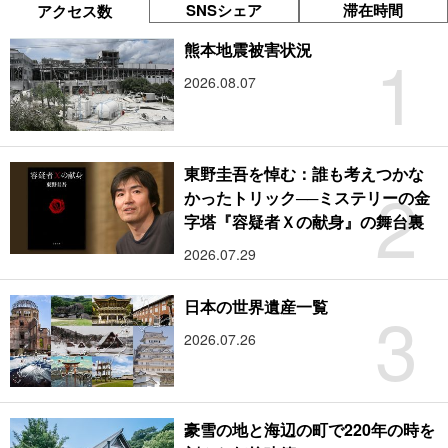
SNSシェア
滞在時間
アクセス数
1
熊本地震被害状況
2026.08.07
東野圭吾を悼む：誰も考えつかな
2
かったトリック──ミステリーの金
字塔『容疑者Ｘの献身』の舞台裏
2026.07.29
3
日本の世界遺産一覧
2026.07.26
豪雪の地と海辺の町で220年の時を