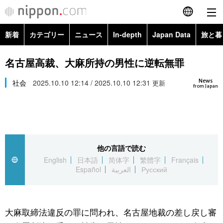
新着
カテゴリー
ニュース
In-depth
Japan Data
旅と暮
English
政治・外交
Topics
名古屋高裁、大麻所持の男性に逆転無罪
简体字
News
経済・ビジネス
社会
2025.10.10 12:14 / 2025.10.10 12:31
Images
更新
繁體字
from Japan
カテゴリー
国際・海外
People
Français
政治・外交
ニュース
社会
東京
Español
他の言語で読む
経済・ビジネス
トップ
In-depth
文化
お知らせ
English
日本語
简体字
繁體字
Français
العربية
Español
العربية
Русский
国際
アーカイブ
Japan Data
科学・技術
Русский
社会
旅と暮らし
暮らし
大麻取締法違反の罪に問われ、名古屋地裁の差し戻し審