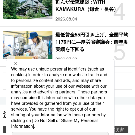
4
刻んだ伝統建築 : WITH
KAMAKURA（鎌倉・長谷）
2026.08.04
最低賃金55円引き上げ、全国平均
5
1176円に―厚労省審議会 : 前年度
実績を下回る
2026.07.30
もっと見る
注目のキーワード
共同通信ニュース
気象・災害
災害
自然災害