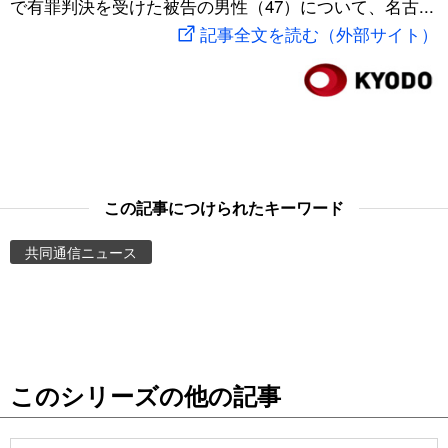
で有罪判決を受けた被告の男性（47）について、名古...
スポーツ・東京2020
文化
動画/Live
記事全文を読む（外部サイト）
科学・技術
Books
暮らし
Cinema
スポーツ・東京2020
Topics
この記事につけられたキーワード
共同通信ニュース
Images
People
東京
このシリーズの他の記事
お知らせ