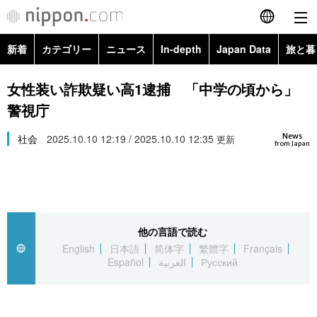
新着
カテゴリー
ニュース
In-depth
Japan Data
旅と暮
English
政治・外交
Topics
女性装い詐欺疑い高1逮捕 「中学の頃から」
简体字
警視庁
経済・ビジネス
Images
繁體字
カテゴリー
News
社会
2025.10.10 12:19 / 2025.10.10 12:35
更新
from Japan
国際・海外
People
Français
政治・外交
ニュース
社会
東京
Español
経済・ビジネス
トップ
In-depth
文化
お知らせ
العربية
他の言語で読む
English
日本語
简体字
繁體字
Français
国際
アーカイブ
Japan Data
科学・技術
Español
العربية
Русский
Русский
社会
旅と暮らし
暮らし