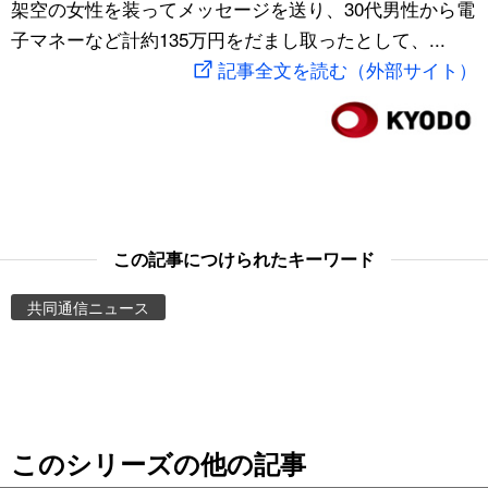
架空の女性を装ってメッセージを送り、30代男性から電
スポーツ・東京2020
文化
動画/Live
子マネーなど計約135万円をだまし取ったとして、...
記事全文を読む（外部サイト）
科学・技術
Books
暮らし
Cinema
スポーツ・東京2020
Topics
この記事につけられたキーワード
Images
共同通信ニュース
People
東京
このシリーズの他の記事
お知らせ