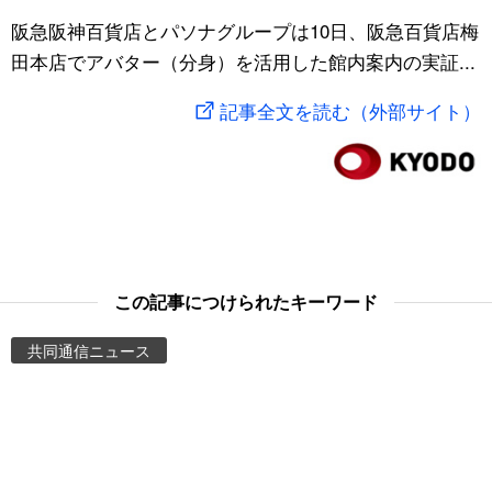
スポーツ・東京2020
阪急阪神百貨店とパソナグループは10日、阪急百貨店梅
文化
動画/Live
田本店でアバター（分身）を活用した館内案内の実証...
科学・技術
Books
記事全文を読む（外部サイト）
暮らし
Cinema
スポーツ・東京2020
Topics
Images
この記事につけられたキーワード
People
共同通信ニュース
東京
お知らせ