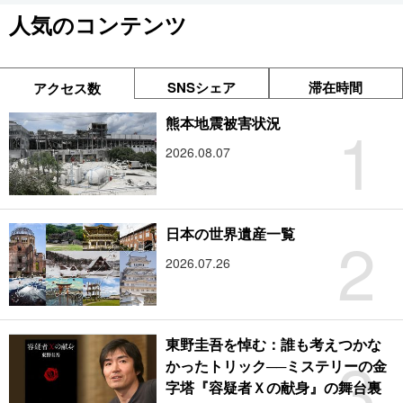
人気のコンテンツ
SNSシェア
滞在時間
アクセス数
1
熊本地震被害状況
2026.08.07
2
日本の世界遺産一覧
2026.07.26
東野圭吾を悼む：誰も考えつかな
3
かったトリック──ミステリーの金
字塔『容疑者Ｘの献身』の舞台裏