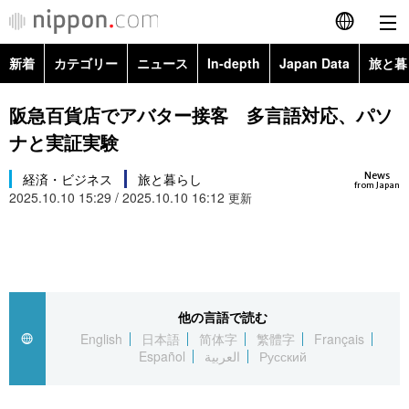
新着
カテゴリー
ニュース
In-depth
Japan Data
旅と暮
English
政治・外交
Topics
阪急百貨店でアバター接客 多言語対応、パソ
简体字
ナと実証実験
経済・ビジネス
Images
繁體字
カテゴリー
News
経済・ビジネス
旅と暮らし
from Japan
2025.10.10 15:29 / 2025.10.10 16:12
国際・海外
更新
People
Français
政治・外交
ニュース
社会
東京
Español
経済・ビジネス
トップ
In-depth
文化
お知らせ
العربية
他の言語で読む
国際
アーカイブ
Japan Data
科学・技術
English
日本語
简体字
繁體字
Français
Русский
Español
العربية
Русский
社会
旅と暮らし
暮らし