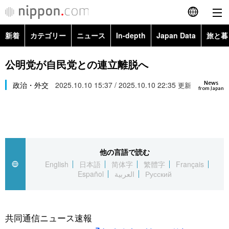
新着
カテゴリー
ニュース
In-depth
Japan Data
旅と暮
English
政治・外交
Topics
公明党が自民党との連立離脱へ
简体字
News
経済・ビジネス
政治・外交
2025.10.10 15:37 / 2025.10.10 22:35
Images
更新
繁體字
from Japan
カテゴリー
国際・海外
People
Français
政治・外交
ニュース
社会
東京
Español
他の言語で読む
経済・ビジネス
トップ
In-depth
文化
お知らせ
English
日本語
简体字
繁體字
Français
العربية
Español
العربية
Русский
国際
アーカイブ
Japan Data
科学・技術
Русский
社会
旅と暮らし
暮らし
共同通信ニュース速報