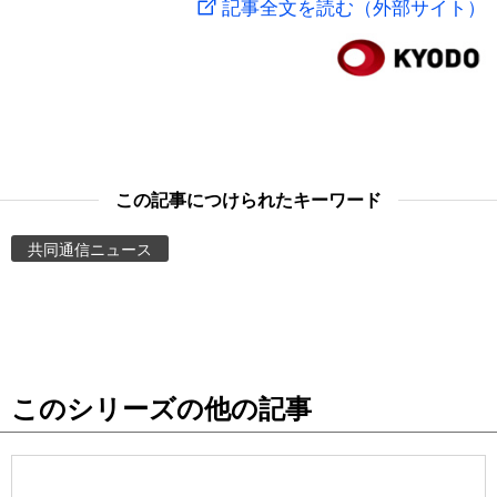
記事全文を読む（外部サイト）
スポーツ・東京2020
文化
動画/Live
科学・技術
Books
暮らし
Cinema
この記事につけられたキーワード
スポーツ・東京2020
Topics
共同通信ニュース
Images
People
このシリーズの他の記事
東京
お知らせ