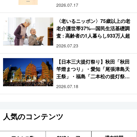
2026.07.17
〈老いるニッポン〉75歳以上の老
老介護世帯37%―国民生活基礎調
査 : 高齢者の1人暮らし933万人超
2026.07.23
【日本三大提灯祭り】秋田「秋田
竿燈まつり」・愛知「尾張津島天
王祭」・福島「二本松の提灯祭
り」:おびただしい灯火が夜空を照
2026.07.18
らす光の祭典
人気のコンテンツ