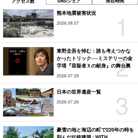
SNSシェア
滞在時間
アクセス数
1
熊本地震被害状況
2026.08.07
東野圭吾を悼む：誰も考えつかな
2
かったトリック──ミステリーの金
字塔『容疑者Ｘの献身』の舞台裏
2026.07.29
3
日本の世界遺産一覧
2026.07.26
豪雪の地と海辺の町で220年の時を
刻んだ伝統建築 : WITH