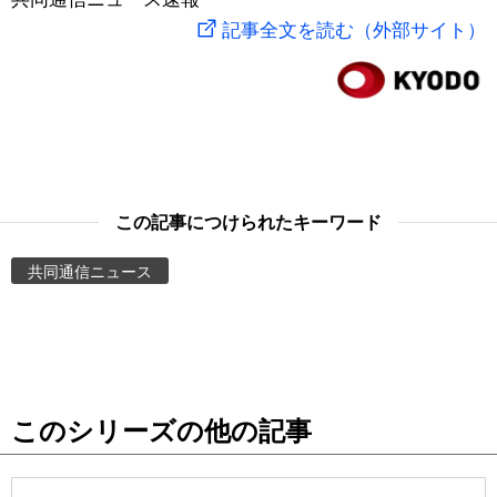
記事全文を読む（外部サイト）
スポーツ・東京2020
文化
動画/Live
科学・技術
Books
暮らし
Cinema
この記事につけられたキーワード
スポーツ・東京2020
Topics
共同通信ニュース
Images
People
東京
このシリーズの他の記事
お知らせ