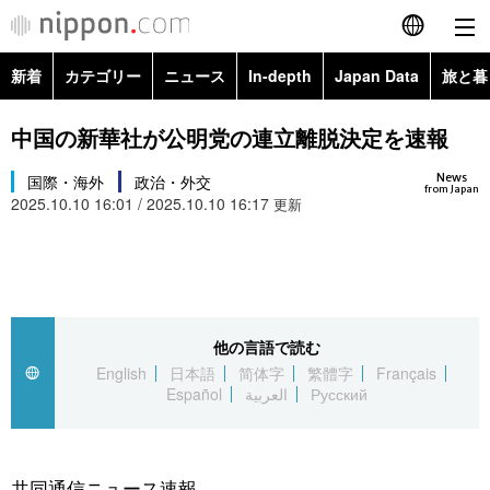
新着
カテゴリー
ニュース
In-depth
Japan Data
旅と暮
English
政治・外交
Topics
中国の新華社が公明党の連立離脱決定を速報
简体字
News
経済・ビジネス
国際・海外
政治・外交
Images
繁體字
from Japan
2025.10.10 16:01 / 2025.10.10 16:17
更新
カテゴリー
国際・海外
People
Français
政治・外交
ニュース
社会
東京
Español
経済・ビジネス
トップ
In-depth
他の言語で読む
文化
お知らせ
العربية
English
日本語
简体字
繁體字
Français
Español
العربية
Русский
国際
アーカイブ
Japan Data
科学・技術
Русский
社会
旅と暮らし
暮らし
共同通信ニュース速報