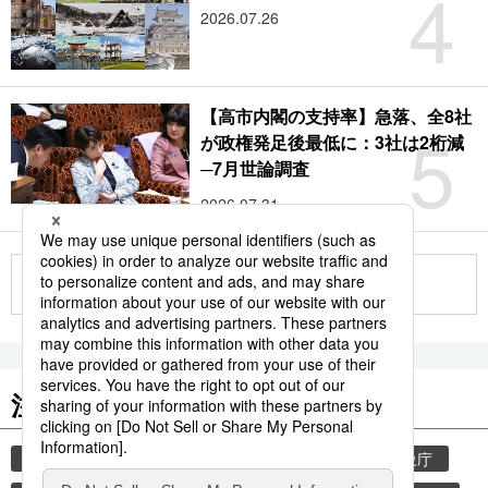
4
2026.07.26
【高市内閣の支持率】急落、全8社
5
が政権発足後最低に：3社は2桁減
─7月世論調査
2026.07.31
もっと見る
注目のキーワード
共同通信ニュース
気象・災害
災害
気象庁