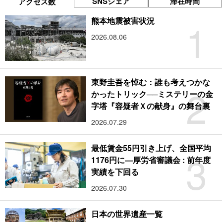
SNSシェア
滞在時間
アクセス数
1
熊本地震被害状況
2026.08.06
東野圭吾を悼む：誰も考えつかな
2
かったトリック──ミステリーの金
字塔『容疑者Ｘの献身』の舞台裏
2026.07.29
最低賃金55円引き上げ、全国平均
3
1176円に―厚労省審議会 : 前年度
実績を下回る
2026.07.30
日本の世界遺産一覧