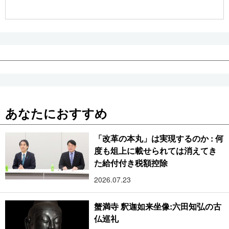
公式SNS
あなたにおすすめ
「改革の本丸」は実現するのか : 何
度も俎上に載せられては消えてき
た給付付き税額控除
2026.07.23
蟹満寺 釈迦如来坐像:六田知弘の古
仏巡礼