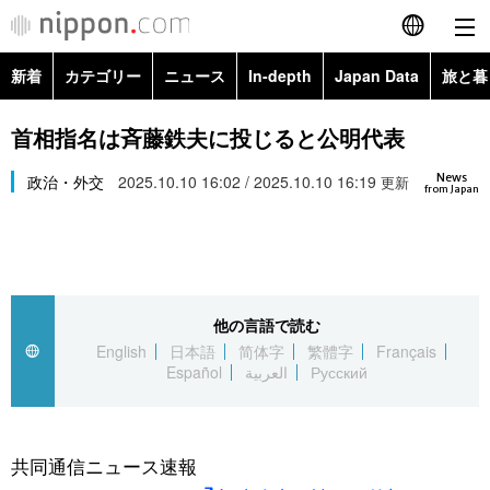
新着
カテゴリー
ニュース
In-depth
Japan Data
旅と暮
English
政治・外交
Topics
首相指名は斉藤鉄夫に投じると公明代表
简体字
News
経済・ビジネス
政治・外交
2025.10.10 16:02 / 2025.10.10 16:19
Images
更新
繁體字
from Japan
カテゴリー
国際・海外
People
Français
政治・外交
ニュース
社会
東京
Español
他の言語で読む
経済・ビジネス
トップ
In-depth
文化
お知らせ
English
日本語
简体字
繁體字
Français
العربية
Español
العربية
Русский
国際
アーカイブ
Japan Data
科学・技術
Русский
社会
旅と暮らし
暮らし
共同通信ニュース速報