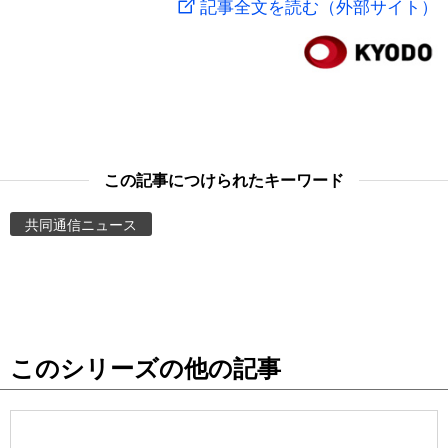
記事全文を読む（外部サイト）
スポーツ・東京2020
文化
動画/Live
科学・技術
Books
暮らし
Cinema
この記事につけられたキーワード
スポーツ・東京2020
Topics
共同通信ニュース
Images
People
このシリーズの他の記事
東京
お知らせ