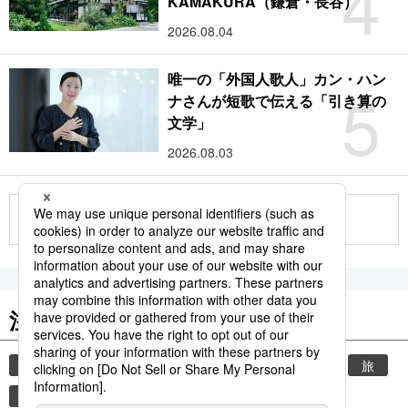
4
KAMAKURA（鎌倉・長谷）
2026.08.04
唯一の「外国人歌人」カン・ハン
5
ナさんが短歌で伝える「引き算の
文学」
2026.08.03
もっと見る
注目のキーワード
共同通信ニュース
時事通信ニュース
観光
旅
環境・自然・生物
気象・災害
世界遺産