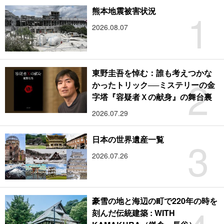
1
熊本地震被害状況
2026.08.07
東野圭吾を悼む：誰も考えつかな
2
かったトリック──ミステリーの金
字塔『容疑者Ｘの献身』の舞台裏
2026.07.29
3
日本の世界遺産一覧
2026.07.26
豪雪の地と海辺の町で220年の時を
刻んだ伝統建築 : WITH