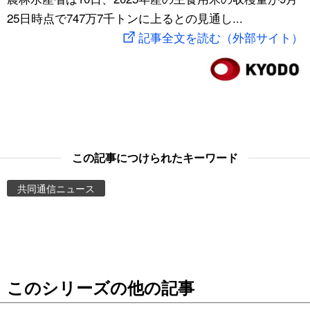
25日時点で747万7千トンに上るとの見通し...
スポーツ・東京2020
文化
動画/Live
記事全文を読む（外部サイト）
科学・技術
Books
暮らし
Cinema
スポーツ・東京2020
Topics
この記事につけられたキーワード
Images
共同通信ニュース
People
東京
このシリーズの他の記事
お知らせ