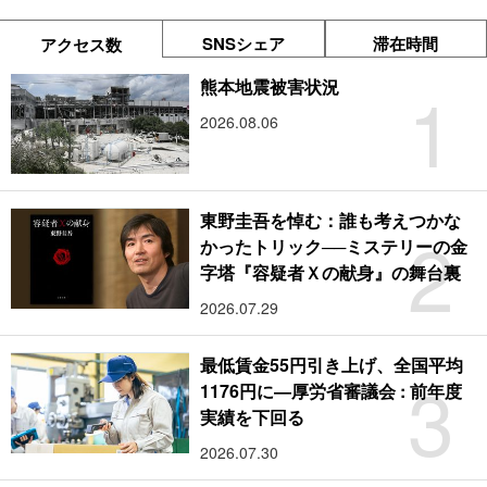
SNSシェア
滞在時間
アクセス数
1
熊本地震被害状況
2026.08.06
東野圭吾を悼む：誰も考えつかな
2
かったトリック──ミステリーの金
字塔『容疑者Ｘの献身』の舞台裏
2026.07.29
最低賃金55円引き上げ、全国平均
3
1176円に―厚労省審議会 : 前年度
実績を下回る
2026.07.30