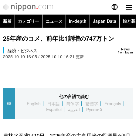
新着
カテゴリー
ニュース
In-depth
Japan Data
旅と暮
English
政治・外交
Topics
25年産のコメ、前年比1割増の747万トン
简体字
News
経済・ビジネス
経済・ビジネス
Images
繁體字
from Japan
2025.10.10 16:05 / 2025.10.10 16:21
更新
カテゴリー
国際・海外
People
Français
政治・外交
ニュース
社会
東京
Español
経済・ビジネス
トップ
In-depth
他の言語で読む
文化
お知らせ
العربية
English
日本語
简体字
繁體字
Français
Español
العربية
Русский
国際
アーカイブ
Japan Data
科学・技術
Русский
社会
旅と暮らし
暮らし
農林水産省は10日、2025年産の主食用米の収穫量が9月