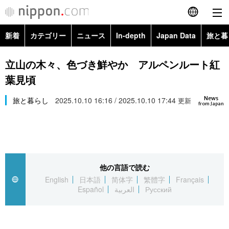
新着
カテゴリー
ニュース
In-depth
Japan Data
旅と暮
English
政治・外交
Topics
立山の木々、色づき鮮やか アルペンルート紅
简体字
葉見頃
経済・ビジネス
Images
繁體字
カテゴリー
News
旅と暮らし
2025.10.10 16:16 / 2025.10.10 17:44
更新
from Japan
国際・海外
People
Français
政治・外交
ニュース
社会
東京
Español
経済・ビジネス
トップ
In-depth
文化
お知らせ
العربية
他の言語で読む
English
日本語
简体字
繁體字
Français
国際
アーカイブ
Japan Data
科学・技術
Español
العربية
Русский
Русский
社会
旅と暮らし
暮らし