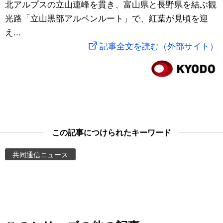
北アルプスの立山連峰を貫き、富山県と長野県を結ぶ観
スポーツ・東京2020
文化
動画/Live
光路「立山黒部アルペンルート」で、紅葉が見頃を迎
え...
科学・技術
Books
記事全文を読む（外部サイト）
暮らし
Cinema
スポーツ・東京2020
Topics
Images
この記事につけられたキーワード
共同通信ニュース
People
東京
お知らせ