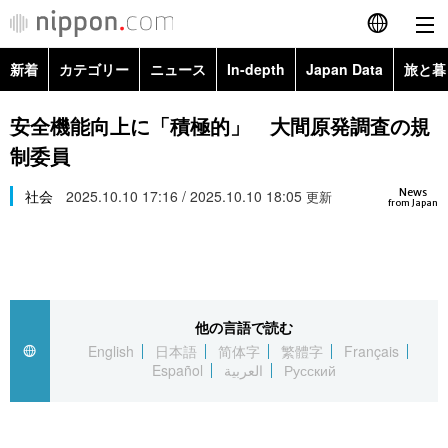
新着
カテゴリー
ニュース
In-depth
Japan Data
旅と暮
English
政治・外交
Topics
安全機能向上に「積極的」 大間原発調査の規
简体字
制委員
経済・ビジネス
Images
繁體字
カテゴリー
News
社会
2025.10.10 17:16 / 2025.10.10 18:05
更新
from Japan
国際・海外
People
Français
政治・外交
ニュース
社会
東京
Español
経済・ビジネス
トップ
In-depth
文化
お知らせ
العربية
他の言語で読む
English
日本語
简体字
繁體字
Français
国際
アーカイブ
Japan Data
科学・技術
Español
العربية
Русский
Русский
社会
旅と暮らし
暮らし