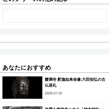
公式SNS
あなたにおすすめ
蟹満寺 釈迦如来坐像:六田知弘の古
仏巡礼
2026.07.20