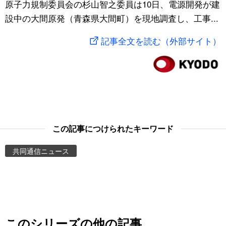
原子力規制委員会の杉山智之委員は10日、電源開発が建
スポーツ・東京2020
文化
動画/Live
設中の大間原発（青森県大間町）を現地調査し、工事...
記事全文を読む（外部サイト）
科学・技術
Books
暮らし
Cinema
スポーツ・東京2020
Topics
この記事につけられたキーワード
Images
共同通信ニュース
People
東京
お知らせ
このシリーズの他の記事