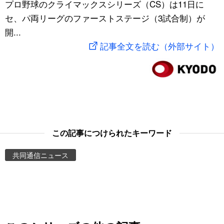
プロ野球のクライマックスシリーズ（CS）は11日に
スポーツ・東京2020
文化
動画/Live
セ、パ両リーグのファーストステージ（3試合制）が
開...
科学・技術
Books
記事全文を読む（外部サイト）
暮らし
Cinema
スポーツ・東京2020
Topics
Images
この記事につけられたキーワード
共同通信ニュース
People
東京
お知らせ