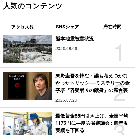
人気のコンテンツ
SNSシェア
滞在時間
アクセス数
1
熊本地震被害状況
2026.08.06
東野圭吾を悼む：誰も考えつかな
2
かったトリック──ミステリーの金
字塔『容疑者Ｘの献身』の舞台裏
2026.07.29
最低賃金55円引き上げ、全国平均
3
1176円に―厚労省審議会 : 前年度
実績を下回る