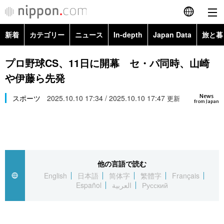
新着
カテゴリー
ニュース
In-depth
Japan Data
旅と暮
English
政治・外交
Topics
プロ野球CS、11日に開幕 セ・パ同時、山崎
简体字
や伊藤ら先発
経済・ビジネス
Images
繁體字
カテゴリー
News
スポーツ
2025.10.10 17:34 / 2025.10.10 17:47
更新
from Japan
国際・海外
People
Français
政治・外交
ニュース
社会
東京
Español
経済・ビジネス
トップ
In-depth
文化
お知らせ
العربية
他の言語で読む
English
日本語
简体字
繁體字
Français
国際
アーカイブ
Japan Data
科学・技術
Español
العربية
Русский
Русский
社会
旅と暮らし
暮らし