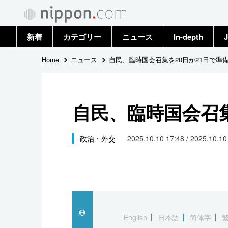
新着
カテゴリー
ニュース
In-depth
J
政治・外交
トップ
Home
ニュース
自民、臨時国会召集を20日か21日で準
経済・ビジネス
アーカイブ
自民、臨時国会召集
国際
社会
政治・外交
2025.10.10 17:48 / 2025.10.1
文化
科学・技術
暮らし
English
日本語
简体字