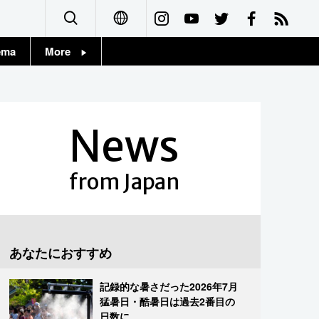
ema
More
English
Topics
简体字
Images
News
繁體字
People
Français
from Japan
東京
Español
お知らせ
العربية
あなたにおすすめ
Русский
記録的な暑さだった2026年7月
猛暑日・酷暑日は過去2番目の
日数に