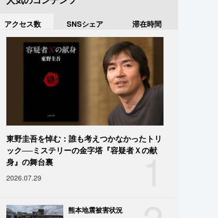
人気のコンテンツ
アクセス数
SNSシェア
滞在時間
東野圭吾を悼む：誰も考えつかなかったトリ
1
ック──ミステリーの金字塔『容疑者Ｘの献
身』の舞台裏
2026.07.29
2
熊本地震被害状況