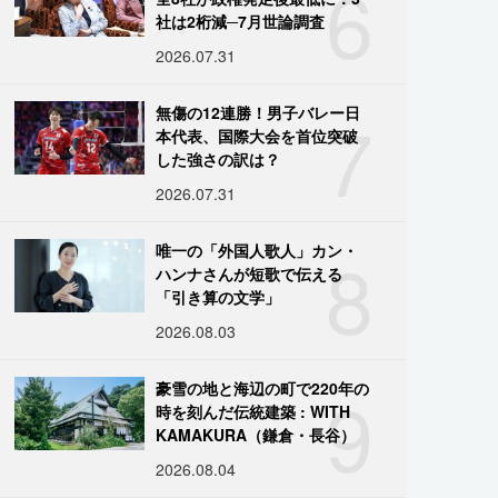
6
社は2桁減─7月世論調査
2026.07.31
7
無傷の12連勝！男子バレー日
本代表、国際大会を首位突破
した強さの訳は？
2026.07.31
8
唯一の「外国人歌人」カン・
ハンナさんが短歌で伝える
「引き算の文学」
2026.08.03
9
豪雪の地と海辺の町で220年の
時を刻んだ伝統建築 : WITH
KAMAKURA（鎌倉・長谷）
2026.08.04