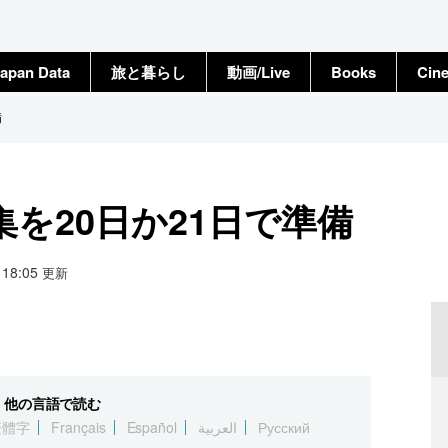
apan Data
旅と暮らし
動画/Live
Books
Cin
備
を20日か21日で準備
0 18:05
更新
他の言語で読む
繁體字
Français
Español
العربية
Русский