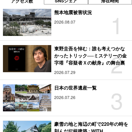
SNSシェア
滞在時間
アクセス数
1
熊本地震被害状況
2026.08.07
東野圭吾を悼む：誰も考えつかな
2
かったトリック──ミステリーの金
字塔『容疑者Ｘの献身』の舞台裏
2026.07.29
3
日本の世界遺産一覧
2026.07.26
豪雪の地と海辺の町で220年の時を
刻んだ伝統建築 : WITH