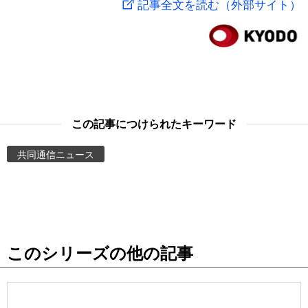
記事全文を読む（外部サイト）
スポーツ・東京2020
文化
動画/Live
科学・技術
Books
暮らし
Cinema
この記事につけられたキーワード
スポーツ・東京2020
Topics
共同通信ニュース
Images
People
このシリーズの他の記事
東京
お知らせ