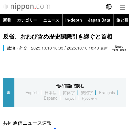
新着
カテゴリー
ニュース
In-depth
Japan Data
旅と暮
English
政治・外交
Topics
反省、おわび含め歴史認識引き継ぐと首相
简体字
News
経済・ビジネス
政治・外交
2025.10.10 18:33 / 2025.10.10 18:49
Images
更新
繁體字
from Japan
カテゴリー
国際・海外
People
Français
政治・外交
ニュース
社会
東京
Español
他の言語で読む
経済・ビジネス
トップ
In-depth
文化
お知らせ
English
日本語
简体字
繁體字
Français
العربية
Español
العربية
Русский
国際
アーカイブ
Japan Data
科学・技術
Русский
社会
旅と暮らし
暮らし
共同通信ニュース速報