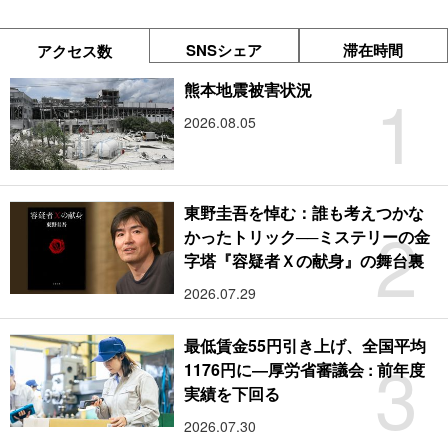
SNSシェア
滞在時間
アクセス数
1
熊本地震被害状況
2026.08.05
東野圭吾を悼む：誰も考えつかな
2
かったトリック──ミステリーの金
字塔『容疑者Ｘの献身』の舞台裏
2026.07.29
最低賃金55円引き上げ、全国平均
3
1176円に―厚労省審議会 : 前年度
実績を下回る
2026.07.30