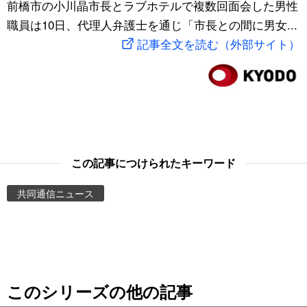
前橋市の小川晶市長とラブホテルで複数回面会した男性
スポーツ・東京2020
文化
動画/Live
職員は10日、代理人弁護士を通じ「市長との間に男女...
記事全文を読む（外部サイト）
科学・技術
Books
暮らし
Cinema
スポーツ・東京2020
Topics
この記事につけられたキーワード
Images
共同通信ニュース
People
東京
このシリーズの他の記事
お知らせ