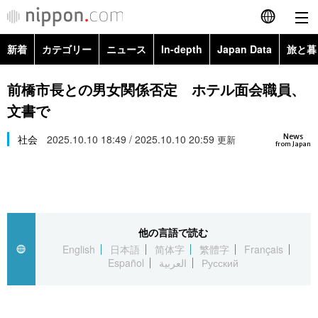
新着
カテゴリー
ニュース
In-depth
Japan Data
旅と暮
English
政治・外交
Topics
前橋市長との男女関係否定 ホテル面会職員、
简体字
文書で
経済・ビジネス
Images
繁體字
カテゴリー
News
社会
2025.10.10 18:49 / 2025.10.10 20:59
更新
from Japan
国際・海外
People
Français
政治・外交
ニュース
社会
東京
Español
経済・ビジネス
トップ
In-depth
文化
お知らせ
العربية
他の言語で読む
English
日本語
简体字
繁體字
Français
国際
アーカイブ
Japan Data
科学・技術
Español
العربية
Русский
Русский
社会
旅と暮らし
暮らし