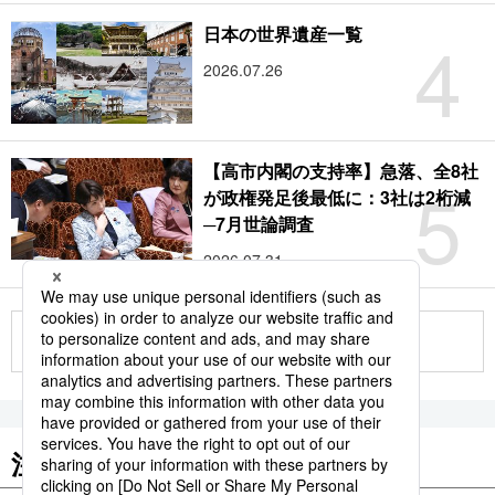
4
日本の世界遺産一覧
2026.07.26
【高市内閣の支持率】急落、全8社
5
が政権発足後最低に：3社は2桁減
─7月世論調査
2026.07.31
もっと見る
注目のキーワード