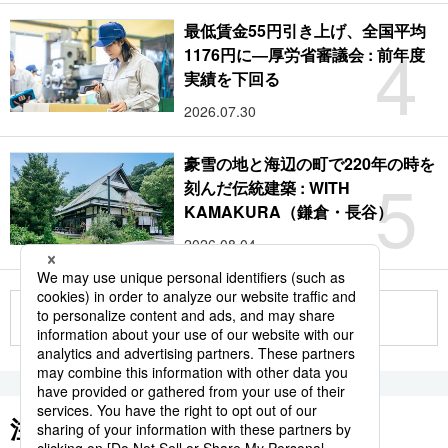
最低賃金55円引き上げ、全国平均
4
1176円に―厚労省審議会 : 前年度
実績を下回る
2026.07.30
豪雪の地と海辺の町で220年の時を
5
刻んだ伝統建築 : WITH
KAMAKURA（鎌倉・長谷）
2026.08.04
もっと見る
注目のキーワード