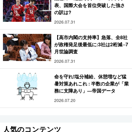
表、国際大会を首位突破した強さ
の訳は?
2026.07.31
【高市内閣の支持率】急落、全8社
が政権発足後最低に:3社は2桁減─7
月世論調査
2026.07.31
命を守れ!塩分補給、休憩増など猛
暑対策あれこれ : 半数の企業が「業
務に支障あり」―帝国データ
2026.07.20
人気のコンテンツ