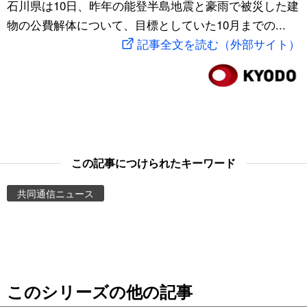
石川県は10日、昨年の能登半島地震と豪雨で被災した建
スポーツ・東京2020
文化
動画/Live
物の公費解体について、目標としていた10月までの...
記事全文を読む（外部サイト）
科学・技術
Books
暮らし
Cinema
スポーツ・東京2020
Topics
この記事につけられたキーワード
Images
共同通信ニュース
People
東京
このシリーズの他の記事
お知らせ