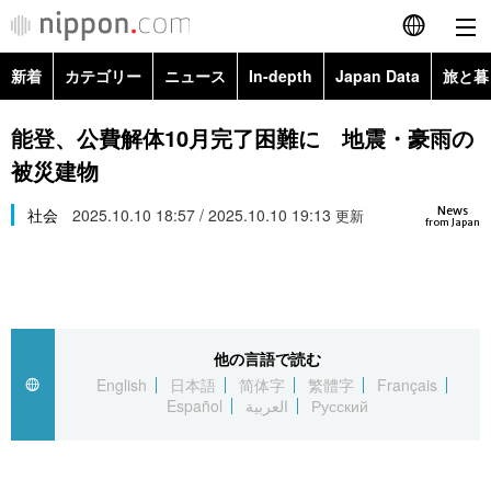
新着
カテゴリー
ニュース
In-depth
Japan Data
旅と暮
English
政治・外交
Topics
能登、公費解体10月完了困難に 地震・豪雨の
简体字
被災建物
経済・ビジネス
Images
繁體字
カテゴリー
News
社会
2025.10.10 18:57 / 2025.10.10 19:13
更新
from Japan
国際・海外
People
Français
政治・外交
ニュース
社会
東京
Español
経済・ビジネス
トップ
In-depth
文化
お知らせ
العربية
他の言語で読む
English
日本語
简体字
繁體字
Français
国際
アーカイブ
Japan Data
科学・技術
Español
العربية
Русский
Русский
社会
旅と暮らし
暮らし