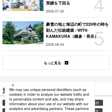
4
実績を下回る
2026.07.30
豪雪の地と海辺の町で220年の時を
5
刻んだ伝統建築 : WITH
KAMAKURA（鎌倉・長谷）
2026.08.04
もっと見る
注目のキーワード
共同通信ニュース
気象・災害
災害
避難所
自然災害
地震
気象庁
津波
熊本地震