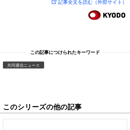
記事全文を読む（外部サイト）
スポーツ・東京2020
文化
動画/Live
科学・技術
Books
暮らし
Cinema
この記事につけられたキーワード
スポーツ・東京2020
Topics
共同通信ニュース
Images
People
このシリーズの他の記事
東京
お知らせ