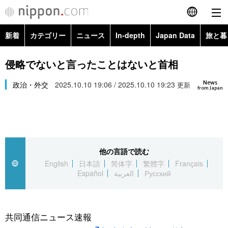
新着
カテゴリー
ニュース
In-depth
Japan Data
旅と暮
English
政治・外交
Topics
侵略でないと言ったことはないと首相
简体字
News
経済・ビジネス
政治・外交
2025.10.10 19:06 / 2025.10.10 19:23
Images
更新
繁體字
from Japan
カテゴリー
国際・海外
People
Français
政治・外交
ニュース
社会
東京
Español
他の言語で読む
経済・ビジネス
トップ
In-depth
文化
お知らせ
English
日本語
简体字
繁體字
Français
العربية
Español
العربية
Русский
国際
アーカイブ
Japan Data
科学・技術
Русский
社会
旅と暮らし
暮らし
共同通信ニュース速報