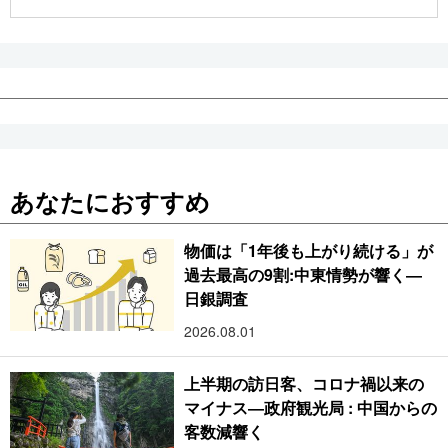
公式SNS
あなたにおすすめ
物価は「1年後も上がり続ける」が
過去最高の9割:中東情勢が響く―
日銀調査
2026.08.01
上半期の訪日客、コロナ禍以来の
マイナス―政府観光局 : 中国からの
客数減響く