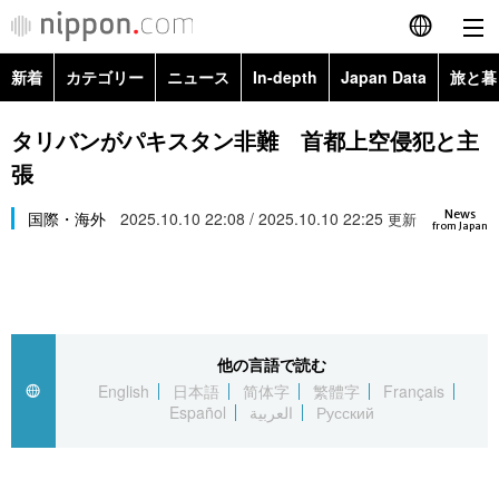
新着
カテゴリー
ニュース
In-depth
Japan Data
旅と暮
English
政治・外交
Topics
タリバンがパキスタン非難 首都上空侵犯と主
简体字
張
経済・ビジネス
Images
繁體字
カテゴリー
News
国際・海外
2025.10.10 22:08 / 2025.10.10 22:25
更新
from Japan
国際・海外
People
Français
政治・外交
ニュース
社会
東京
Español
経済・ビジネス
トップ
In-depth
文化
お知らせ
العربية
他の言語で読む
English
日本語
简体字
繁體字
Français
国際
アーカイブ
Japan Data
科学・技術
Español
العربية
Русский
Русский
社会
旅と暮らし
暮らし