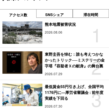
SNSシェア
滞在時間
アクセス数
1
熊本地震被害状況
2026.08.06
東野圭吾を悼む：誰も考えつかな
2
かったトリック──ミステリーの金
字塔『容疑者Ｘの献身』の舞台裏
2026.07.29
最低賃金55円引き上げ、全国平均
3
1176円に―厚労省審議会 : 前年度
実績を下回る
2026.07.30