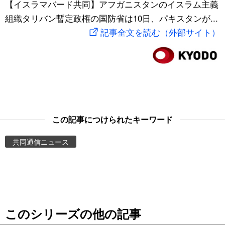
【イスラマバード共同】アフガニスタンのイスラム主義
スポーツ・東京2020
文化
動画/Live
組織タリバン暫定政権の国防省は10日、パキスタンが...
記事全文を読む（外部サイト）
科学・技術
Books
暮らし
Cinema
スポーツ・東京2020
Topics
この記事につけられたキーワード
Images
共同通信ニュース
People
東京
このシリーズの他の記事
お知らせ