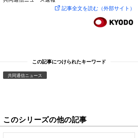
記事全文を読む（外部サイト）
スポーツ・東京2020
文化
動画/Live
科学・技術
Books
暮らし
Cinema
この記事につけられたキーワード
スポーツ・東京2020
Topics
共同通信ニュース
Images
People
東京
このシリーズの他の記事
お知らせ