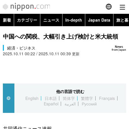
新着
カテゴリー
ニュース
In-depth
Japan Data
旅と暮
English
政治・外交
Topics
中国への関税、大幅引き上げ検討と米大統領
简体字
News
経済・ビジネス
経済・ビジネス
Images
繁體字
from Japan
2025.10.11 00:22 / 2025.10.11 00:39
更新
カテゴリー
国際・海外
People
Français
政治・外交
ニュース
社会
東京
Español
経済・ビジネス
トップ
In-depth
他の言語で読む
文化
お知らせ
العربية
English
日本語
简体字
繁體字
Français
Español
العربية
Русский
国際
アーカイブ
Japan Data
科学・技術
Русский
社会
旅と暮らし
暮らし
共同通信ニュース速報