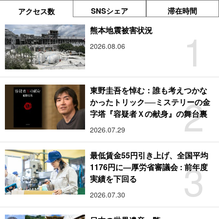
SNSシェア
滞在時間
アクセス数
1
熊本地震被害状況
2026.08.06
東野圭吾を悼む：誰も考えつかな
2
かったトリック──ミステリーの金
字塔『容疑者Ｘの献身』の舞台裏
2026.07.29
最低賃金55円引き上げ、全国平均
3
1176円に―厚労省審議会 : 前年度
実績を下回る
2026.07.30