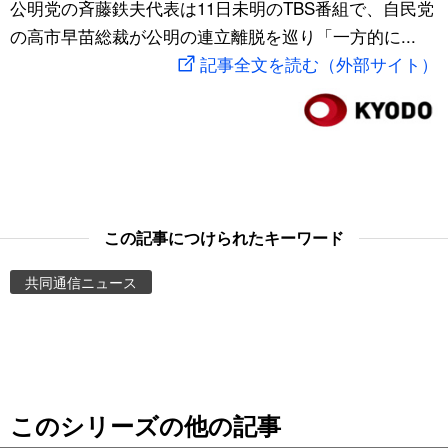
公明党の斉藤鉄夫代表は11日未明のTBS番組で、自民党
スポーツ・東京2020
文化
動画/Live
の高市早苗総裁が公明の連立離脱を巡り「一方的に...
記事全文を読む（外部サイト）
科学・技術
Books
暮らし
Cinema
スポーツ・東京2020
Topics
この記事につけられたキーワード
Images
共同通信ニュース
People
東京
このシリーズの他の記事
お知らせ