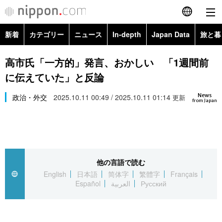
新着
カテゴリー
ニュース
In-depth
Japan Data
旅と暮
English
政治・外交
Topics
高市氏「一方的」発言、おかしい 「1週間前
简体字
に伝えていた」と反論
経済・ビジネス
Images
繁體字
カテゴリー
News
政治・外交
2025.10.11 00:49 / 2025.10.11 01:14
更新
from Japan
国際・海外
People
Français
政治・外交
ニュース
社会
東京
Español
経済・ビジネス
トップ
In-depth
文化
お知らせ
العربية
他の言語で読む
English
日本語
简体字
繁體字
Français
国際
アーカイブ
Japan Data
科学・技術
Español
العربية
Русский
Русский
社会
旅と暮らし
暮らし