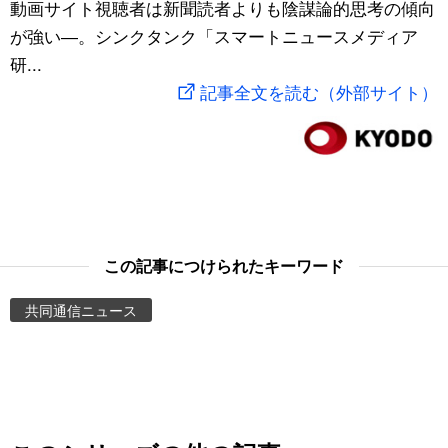
動画サイト視聴者は新聞読者よりも陰謀論的思考の傾向
スポーツ・東京2020
文化
動画/Live
が強い―。シンクタンク「スマートニュースメディア
研...
科学・技術
Books
記事全文を読む（外部サイト）
暮らし
Cinema
スポーツ・東京2020
Topics
Images
この記事につけられたキーワード
共同通信ニュース
People
東京
お知らせ