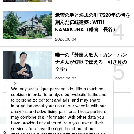
豪雪の地と海辺の町で220年の時を
4
刻んだ伝統建築 : WITH
KAMAKURA（鎌倉・長谷）
2026.08.04
唯一の「外国人歌人」カン・ハン
5
ナさんが短歌で伝える「引き算の
文学」
2026.08.03
もっと見る
注目のキーワード