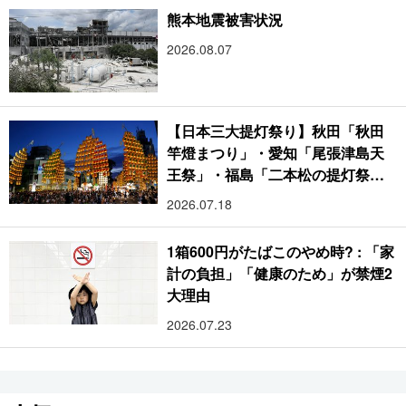
熊本地震被害状況
2026.08.07
【日本三大提灯祭り】秋田「秋田
竿燈まつり」・愛知「尾張津島天
王祭」・福島「二本松の提灯祭
り」:おびただしい灯火が夜空を照
2026.07.18
らす光の祭典
1箱600円がたばこのやめ時? : 「家
計の負担」「健康のため」が禁煙2
大理由
2026.07.23