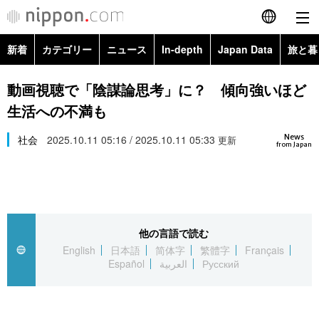
新着
カテゴリー
ニュース
In-depth
Japan Data
旅と暮
English
政治・外交
Topics
動画視聴で「陰謀論思考」に？ 傾向強いほど
简体字
生活への不満も
経済・ビジネス
Images
繁體字
カテゴリー
News
社会
2025.10.11 05:16 / 2025.10.11 05:33
更新
from Japan
国際・海外
People
Français
政治・外交
ニュース
社会
東京
Español
経済・ビジネス
トップ
In-depth
文化
お知らせ
العربية
他の言語で読む
English
日本語
简体字
繁體字
Français
国際
アーカイブ
Japan Data
科学・技術
Español
العربية
Русский
Русский
社会
旅と暮らし
暮らし